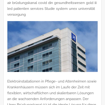
air
brüstungskanal
covid
din
gesundheitswesen
gold
iii
led
patienten
services
Studie
system
unex
universität
versorgung
Elektroinstallationen in Pflege- und Altenheimen sowie
Krankenhäusern müssen sich im Laufe der Zeit mit
flexiblen, wirtschaftlichen und skalierbaren Lösungen
an die wachsenden Anforderungen anpassen. Der
Unex Brüstungskanal 93 ist die ideale Lösung für diese