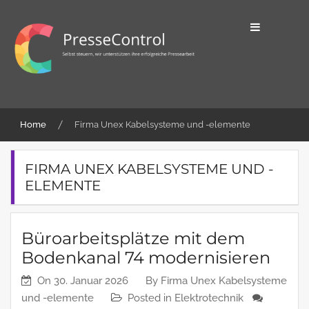
Skip
to
content
Selbst steuern, wir unterstützen ihre
PresseControl
erfolgreiche Pressearbeit
Home
Firma Unex Kabelsysteme und -elemente
FIRMA UNEX KABELSYSTEME UND -
ELEMENTE
Büroarbeitsplätze mit dem
Bodenkanal 74 modernisieren
On
30. Januar 2026
By
Firma Unex Kabelsysteme
und -elemente
Posted in
Elektrotechnik