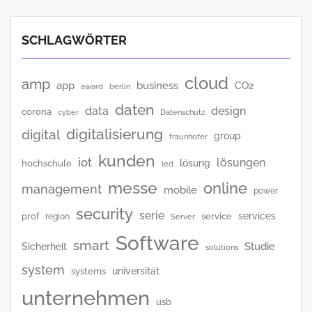
SCHLAGWÖRTER
cloud
amp
app
business
CO2
award
berlin
daten
data
design
corona
cyber
Datenschutz
digitalisierung
digital
group
fraunhofer
kunden
iot
lösungen
lösung
hochschule
led
messe
online
management
mobile
power
security
serie
services
prof
service
region
Server
Software
smart
Studie
Sicherheit
solutions
system
universität
systems
unternehmen
usb