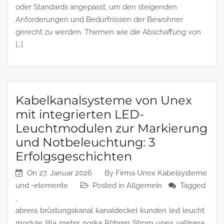
oder Standards angepasst, um den steigenden
Anforderungen und Bedürfnissen der Bewohner
gerecht zu werden. Themen wie die Abschaffung von
[…]
Kabelkanalsysteme von Unex
mit integrierten LED-
Leuchtmodulen zur Markierung
und Notbeleuchtung: 3
Erfolgsgeschichten
On
27. Januar 2026
By
Firma Unex Kabelsysteme
und -elemente
Posted in
Allgemein
Tagged
,
abrera
brüstungskanal
kanaldeckel
kunden
led
leucht
module
lilla
meter
norka
Röhren
Strom
unex
vallirana