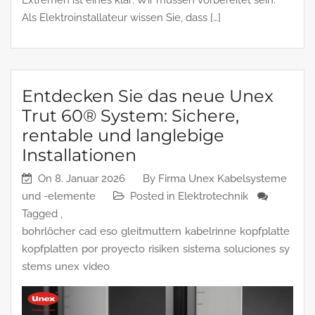
Extremen ist eines klar: Wir müssen vorbereitet sein.
Als Elektroinstallateur wissen Sie, dass […]
Entdecken Sie das neue Unex
Trut 60® System: Sichere,
rentable und langlebige
Installationen
On
8. Januar 2026
By
Firma Unex Kabelsysteme
und -elemente
Posted in
Elektrotechnik
Tagged ,
bohrlöcher
cad
eso
gleitmuttern
kabelrinne
kopfplatte
kopfplatten
por
proyecto
risiken
sistema
soluciones
sy
stems
unex
video