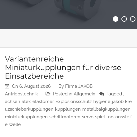
MEHRLESEN
Variantenreiche
Miniaturkupplungen für diverse
Einsatzbereiche
On
6. August 2026
By
Firma JAKOB
Antriebstechnik
Posted in
Allgemein
Tagged ,
achsen
atex
elastomer
Explosionsschutz
hygiene
jakob
kre
uzschieberkupplungen
kupplungen
metallbalgkupplungen
miniaturkupplungen
schrittmotoren
servo
spiel
torsionssteif