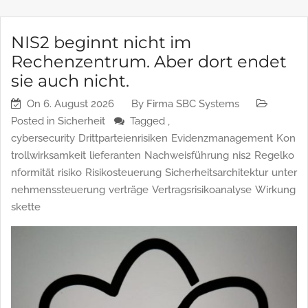
NIS2 beginnt nicht im
Rechenzentrum. Aber dort endet
sie auch nicht.
On
6. August 2026
By
Firma SBC Systems
Posted in
Sicherheit
Tagged ,
cybersecurity
Drittparteienrisiken
Evidenzmanagement
Kon
trollwirksamkeit
lieferanten
Nachweisführung
nis2
Regelko
nformität
risiko
Risikosteuerung
Sicherheitsarchitektur
unter
nehmenssteuerung
verträge
Vertragsrisikoanalyse
Wirkung
skette