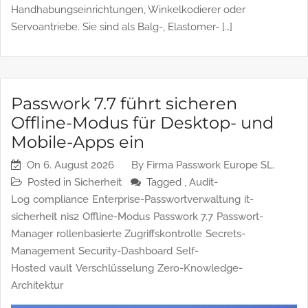
wie z.B. für Tachos, Schrittmotoren, NC-Achsen,
Potentiometer, Roboterantriebe,
Handhabungseinrichtungen, Winkelkodierer oder
Servoantriebe. Sie sind als Balg-, Elastomer- […]
Passwork 7.7 führt sicheren
Offline-Modus für Desktop- und
Mobile-Apps ein
On
6. August 2026
By
Firma Passwork Europe SL.
Posted in
Sicherheit
Tagged ,
Audit-
Log
compliance
Enterprise-Passwortverwaltung
it-
sicherheit
nis2
Offline-Modus
Passwork 7.7
Passwort-
Manager
rollenbasierte Zugriffskontrolle
Secrets-
Management
Security-Dashboard
Self-
Hosted
vault
Verschlüsselung
Zero-Knowledge-