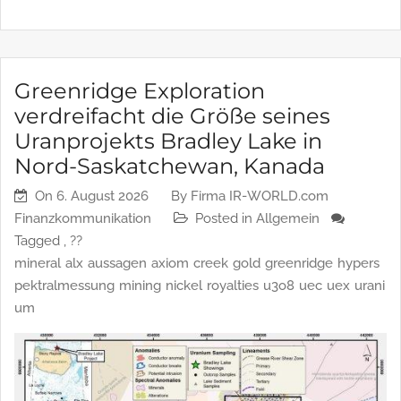
Unternehmen, die Elektroden aus Graphit herstellen,
profitieren […]
Greenridge Exploration
verdreifacht die Größe seines
Uranprojekts Bradley Lake in
Nord-Saskatchewan, Kanada
On
6. August 2026
By
Firma IR-WORLD.com
Finanzkommunikation
Posted in
Allgemein
Tagged ,
??
mineral
alx
aussagen
axiom
creek
gold
greenridge
hypers
pektralmessung
mining
nickel
royalties
u3o8
uec
uex
urani
um