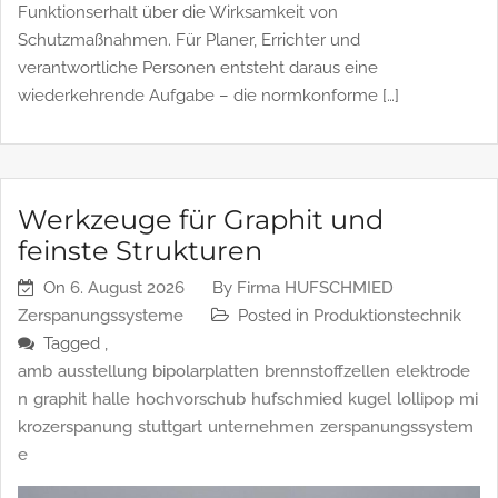
ein sicherheitsrelevanter Baustein der Brandschutzstrategie:
Im Ereignisfall entscheidet der nachgewiesene
Funktionserhalt über die Wirksamkeit von
Schutzmaßnahmen. Für Planer, Errichter und
verantwortliche Personen entsteht daraus eine
wiederkehrende Aufgabe – die normkonforme […]
Werkzeuge für Graphit und
feinste Strukturen
On
6. August 2026
By
Firma HUFSCHMIED
Zerspanungssysteme
Posted in
Produktionstechnik
Tagged ,
amb
ausstellung
bipolarplatten
brennstoffzellen
elektrode
n
graphit
halle
hochvorschub
hufschmied
kugel
lollipop
mi
krozerspanung
stuttgart
unternehmen
zerspanungssystem