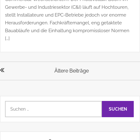
Netzanbindung von Gewerbeanlagen mit Huawei
Commercial-Wechselrichtern. Der Photovoltaik-Boom im
Gewerbe- und Industriesektor (C&I) läuft auf Hochtouren,
stellt Installateure und EPC-Betriebe jedoch vor enorme
Herausforderungen. Fachkräftemangel, eng getaktete
Bauabläufe und die Einhaltung kompromissloser Normen
[…]
Beitragsnavigation
Ältere Beiträge
Suchen
nach: