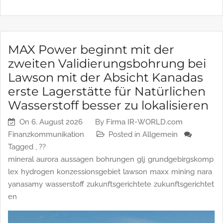
(die „Claims“) während der vor kurzem erfolgten
Wiedereröffnung von Grundflächen, die von der […]
MAX Power beginnt mit der
zweiten Validierungsbohrung bei
Lawson mit der Absicht Kanadas
erste Lagerstätte für Natürlichen
Wasserstoff besser zu lokalisieren
On
6. August 2026
By
Firma IR-WORLD.com
Finanzkommunikation
Posted in
Allgemein
Tagged ,
??
mineral
aurora
aussagen
bohrungen
glj
grundgebirgskomp
lex
hydrogen
konzessionsgebiet
lawson
maxx
mining
nara
yanasamy
wasserstoff
zukunftsgerichtete
zukunftsgerichtet
en