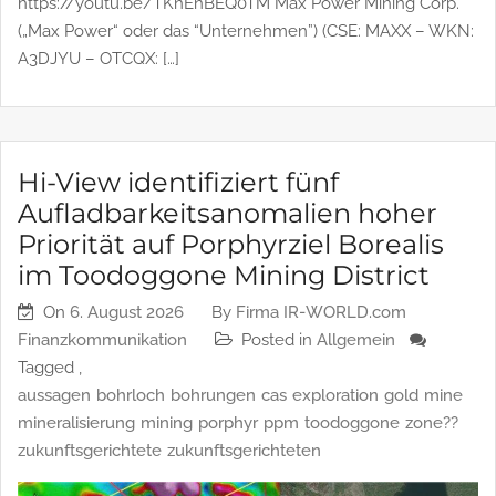
von natürlichem Wasserstoff als neue Primärenergiequelle
zu bestätigen NEUES VIDEO: Der Zeitpunkt ist gekommen
https://youtu.be/TKnEnBEQ0TM Max Power Mining Corp.
(„Max Power“ oder das “Unternehmen”) (CSE: MAXX – WKN:
A3DJYU – OTCQX: […]
Hi-View identifiziert fünf
Aufladbarkeitsanomalien hoher
Priorität auf Porphyrziel Borealis
im Toodoggone Mining District
On
6. August 2026
By
Firma IR-WORLD.com
Finanzkommunikation
Posted in
Allgemein
Tagged ,
aussagen
bohrloch
bohrungen
cas
exploration
gold
mine
mineralisierung
mining
porphyr
ppm
toodoggone
zone??