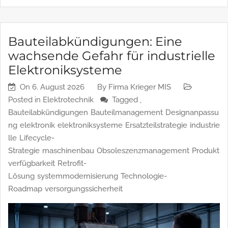
ist. Verteilte Teams […]
Bauteilabkündigungen: Eine
wachsende Gefahr für industrielle
Elektroniksysteme
On
6. August 2026
By
Firma Krieger MIS
Posted in
Elektrotechnik
Tagged ,
Bauteilabkündigungen
Bauteilmanagement
Designanpassu
ng
elektronik
elektroniksysteme
Ersatzteilstrategie
industrie
lle
Lifecycle-
Strategie
maschinenbau
Obsoleszenzmanagement
Produkt
verfügbarkeit
Retrofit-
Lösung
systemmodernisierung
Technologie-
Roadmap
versorgungssicherheit