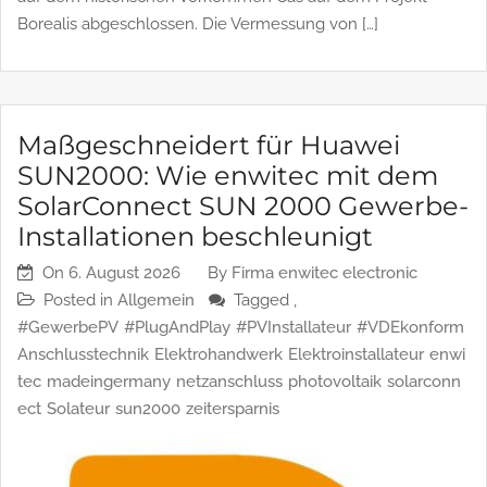
Linienkilometer einer IP-Vermessung (Induced Polarization)
auf dem historischen Vorkommen Cas auf dem Projekt
Borealis abgeschlossen. Die Vermessung von […]
Maßgeschneidert für Huawei
SUN2000: Wie enwitec mit dem
SolarConnect SUN 2000 Gewerbe-
Installationen beschleunigt
On
6. August 2026
By
Firma enwitec electronic
Posted in
Allgemein
Tagged ,
#GewerbePV
#PlugAndPlay
#PVInstallateur
#VDEkonform
Anschlusstechnik
Elektrohandwerk
Elektroinstallateur
enwi
tec
madeingermany
netzanschluss
photovoltaik
solarconn
ect
Solateur
sun2000
zeitersparnis