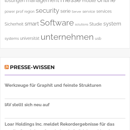
kunden
iot
group
lösung
hochschule
fraunhofer
led
messe
online
management
lösungen
mobile
security
serie
services
power
prof
service
region
Server
Software
smart
system
Studie
Sicherheit
solutions
unternehmen
universität
systems
usb
PRESSE-WISSEN
Werkzeuge für Graphit und feinste Strukturen
IAV stellt sich neu auf