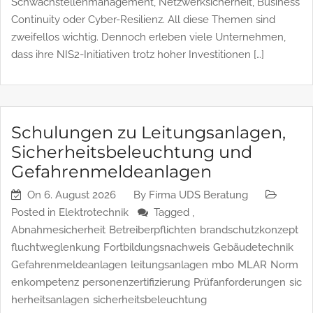
konzentriert sich dabei meist auf technische Themen:
Security Operations Center, Incident Response,
Schwachstellenmanagement, Netzwerksicherheit, Business
Continuity oder Cyber-Resilienz. All diese Themen sind
zweifellos wichtig. Dennoch erleben viele Unternehmen,
dass ihre NIS2-Initiativen trotz hoher Investitionen […]
Schulungen zu Leitungsanlagen,
Sicherheitsbeleuchtung und
Gefahrenmeldeanlagen
On
6. August 2026
By
Firma UDS Beratung
Posted in
Elektrotechnik
Tagged ,
Abnahmesicherheit
Betreiberpflichten
brandschutzkonzept
fluchtweglenkung
Fortbildungsnachweis
Gebäudetechnik
Gefahrenmeldeanlagen
leitungsanlagen
mbo
MLAR
Norm