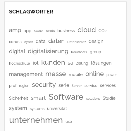
SCHLAGWÖRTER
cloud
amp
app
business
CO2
award
berlin
daten
data
design
corona
cyber
Datenschutz
digitalisierung
digital
group
fraunhofer
kunden
iot
lösungen
lösung
hochschule
led
messe
online
management
mobile
power
security
serie
services
prof
service
region
Server
Software
smart
Studie
Sicherheit
solutions
system
universität
systems
unternehmen
usb