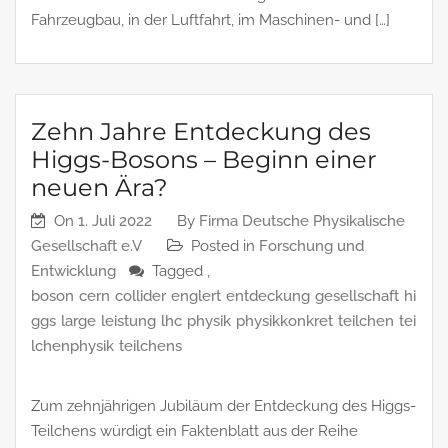
Fahrzeugbau, in der Luftfahrt, im Maschinen- und […]
Zehn Jahre Entdeckung des
Higgs-Bosons – Beginn einer
neuen Ära?
On
1. Juli 2022
By
Firma Deutsche Physikalische
Gesellschaft e.V
Posted in
Forschung und
Entwicklung
Tagged ,
boson
cern
collider
englert
entdeckung
gesellschaft
hi
ggs
large
leistung
lhc
physik
physikkonkret
teilchen
tei
lchenphysik
teilchens
Zum zehnjährigen Jubiläum der Entdeckung des Higgs-
Teilchens würdigt ein Faktenblatt aus der Reihe