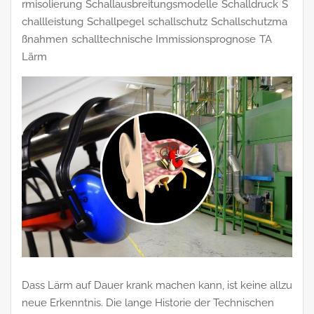
rmisolierung
Schallausbreitungsmodelle
Schalldruck
S
challleistung
Schallpegel
schallschutz
Schallschutzma
ßnahmen
schalltechnische Immissionsprognose
TA
Lärm
Dass Lärm auf Dauer krank machen kann, ist keine allzu
neue Erkenntnis. Die lange Historie der Technischen