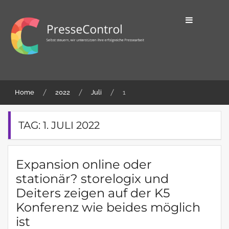
Skip
to
content
Selbst steuern, wir unterstützen ihre
PresseControl
erfolgreiche Pressearbeit
Home
2022
Juli
1
TAG:
1. JULI 2022
Expansion online oder
stationär? storelogix und
Deiters zeigen auf der K5
Konferenz wie beides möglich
ist