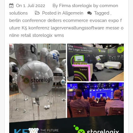
On
1. Juli 2022
By
Firma storelogix by common
solutions
Posted in
Allgemein
Tagged ,
berlin
conference
deiters
ecommerce
evoscan
expo
f
uture
K5
konferenz
lagerverwaltungssoftware
messe
o
nline
retail
storelogix
wms