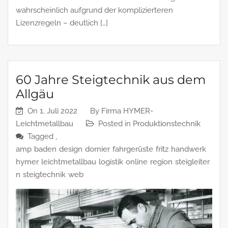
wahrscheinlich aufgrund der komplizierteren
Lizenzregeln – deutlich […]
60 Jahre Steigtechnik aus dem
Allgäu
On
1. Juli 2022
By
Firma HYMER-
Leichtmetallbau
Posted in
Produktionstechnik
Tagged ,
amp
baden
design
dornier
fahrgerüste
fritz
handwerk
hymer
leichtmetallbau
logistik
online
region
steigleiter
n
steigtechnik
web