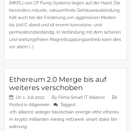
(MKPL) von CP Pump Systems liegen auf der Hand. Die
besonders robuste, vakuumfeste Gehäuseauskleidung
hält auch bei der Förderung von aggressiven Medien
bis 200°C stand und ist enorm korrosions- und
permeationsbeständig. In Verbindung mit dem sicheren
und wartungsfreien Magnetkupplungsantrieb kann dies
vor allem […]
Ethereum 2.0 Merge bis auf
weiteres verschoben
On
1. Juli 2022
By
Firma Smart IT Alliance
Posted in
Allgemein
Tagged ,
.eth
alliance
anleger
blockchain
energie
eth2
ethereu
m
krypto
milliarden
mining
netzwerk
smart
stake
tim
währung