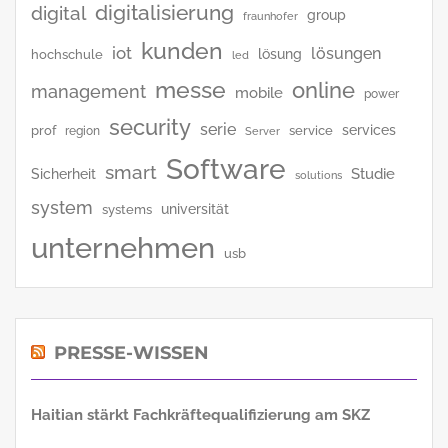
digitalisierung
digital
group
fraunhofer
kunden
iot
lösungen
lösung
hochschule
led
messe
online
management
mobile
power
security
serie
services
prof
service
region
Server
Software
smart
Studie
Sicherheit
solutions
system
universität
systems
unternehmen
usb
PRESSE-WISSEN
Haitian stärkt Fachkräftequalifizierung am SKZ