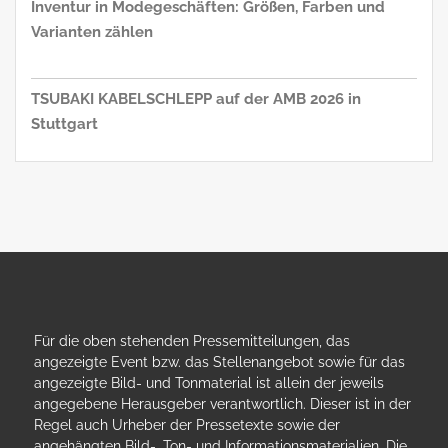
Inventur in Modegeschäften: Größen, Farben und
Varianten zählen
TSUBAKI KABELSCHLEPP auf der AMB 2026 in
Stuttgart
Für die oben stehenden Pressemitteilungen, das
angezeigte Event bzw. das Stellenangebot sowie für das
angezeigte Bild- und Tonmaterial ist allein der jeweils
angegebene Herausgeber verantwortlich. Dieser ist in der
Regel auch Urheber der Pressetexte sowie der
angehängten Bild-, Ton- und Informationsmaterialien. Die