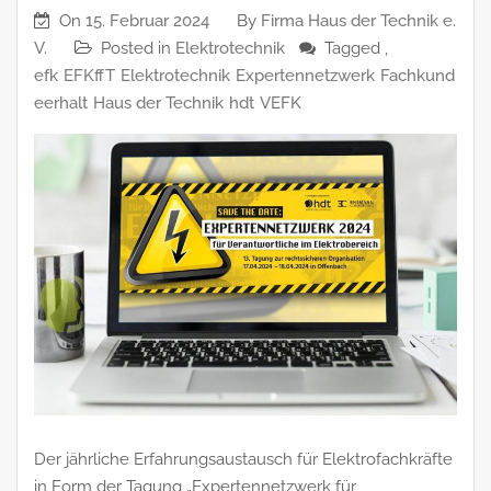
On
15. Februar 2024
By
Firma Haus der Technik e.
V.
Posted in
Elektrotechnik
Tagged ,
efk
EFKffT
Elektrotechnik
Expertennetzwerk
Fachkund
eerhalt
Haus der Technik
hdt
VEFK
Der jährliche Erfahrungsaustausch für Elektrofachkräfte
in Form der Tagung „Expertennetzwerk für