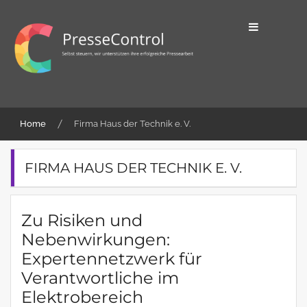
Skip
to
content
Selbst steuern, wir unterstützen ihre
PresseControl
erfolgreiche Pressearbeit
Home
Firma Haus der Technik e. V.
FIRMA HAUS DER TECHNIK E. V.
Zu Risiken und
Nebenwirkungen:
Expertennetzwerk für
Verantwortliche im
Elektrobereich