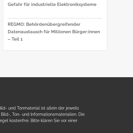
Gefahr für industrielle Elektroniksysteme
REGMO: Behördenübergreifender
Datenaustausch für Millionen Bürger:innen
– Teil 1
- und Tonmaterial ist allein der jeweils
ild-, Ton- und Informationsmaterialien. Die
el kostenfrei. Bitte klären Sie vor einer