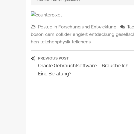
Posted in
Forschung und Entwicklung
Tag
boson
cern
collider
englert
entdeckung
gesellsc
hen
teilchenphysik
teilchens
Beitragsnavigatio
PREVIOUS POST
Previous
Oracle Gebrauchtsoftware – Brauche Ich
Post:
Eine Beratung?