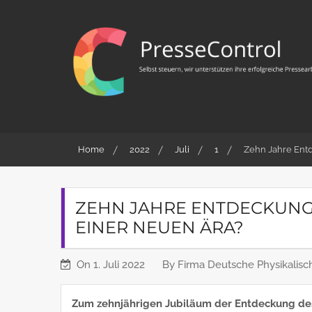
Skip
to
content
PresseControl
Selbst steuern, wir unterstützen ihre erfolgreiche
Pressearbeit
Home
2022
Juli
1
Zehn Jahre Ent
ZEHN JAHRE ENTDECKUNG
EINER NEUEN ÄRA?
On
1. Juli 2022
By
Firma Deutsche Physikalisch
Zum zehnjährigen Jubiläum der Entdeckung des 