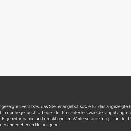
gezeigte Event bzw. das Stellenangebot sowie für das angezeigte Bild
 in der Regel auch Urheber der Pressetexte sowie der angehängten B
 Eigeninformation und redaktionellen Weiterverarbeitung ist in der Reg
 dem angegebenen Herausgeber.