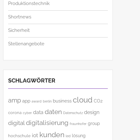
Produktionstechnik
Shortnews
Sicherheit
Stellenangebote
SCHLAGWÖRTER
cloud
amp
app
business
CO2
award
berlin
daten
data
design
corona
cyber
Datenschutz
digitalisierung
digital
group
fraunhofer
kunden
iot
lösung
hochschule
led