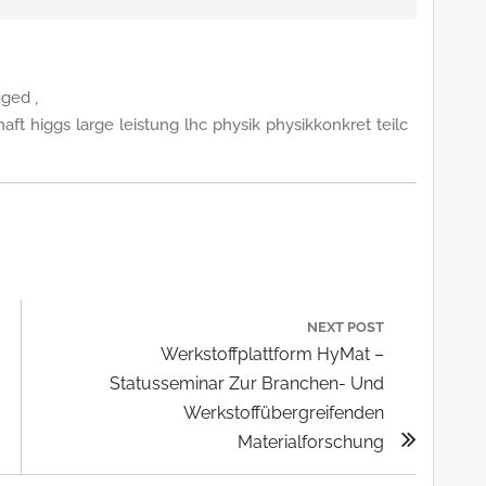
ged ,
haft
higgs
large
leistung
lhc
physik
physikkonkret
teilc
n
NEXT POST
Next
Werkstoffplattform HyMat –
Post:
Statusseminar Zur Branchen- Und
Werkstoffübergreifenden
Materialforschung