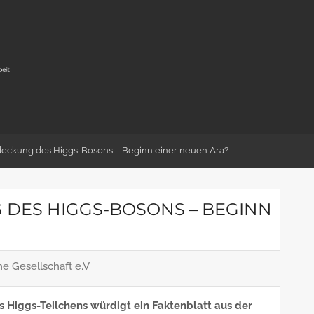
deckung des Higgs-Bosons – Beginn einer neuen Ära?
 DES HIGGS-BOSONS – BEGINN
e Gesellschaft e.V
Higgs-Teilchens würdigt ein Faktenblatt aus der