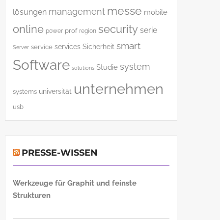
messe
management
lösungen
mobile
online
security
serie
power
prof
region
smart
services
Sicherheit
service
Server
Software
system
Studie
solutions
unternehmen
universität
systems
usb
PRESSE-WISSEN
Werkzeuge für Graphit und feinste
Strukturen