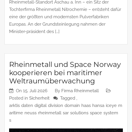
Rheinmetall-Standort Aschau a. Inn – ein Sitz der
Tochterfirma Rheinmetall Nitrochemie – entsteht dafür
eine der größten und modernsten Pulverfabriken
Europas. An der Grundsteinlegung nahmen der
Minister-präsident des […]
Rheinmetall und Space Norway
kooperieren bei maritimer
Weltraumüberwachung
On
15. Juli 2026
By
Firma Rheinmetall
Posted in
Sicherheit
Tagged ,
arktis
daten
digital
division
domain
haas
hansa
iceye
m
aritime
neuss
rheinmetall
sar
solutions
space
system
s