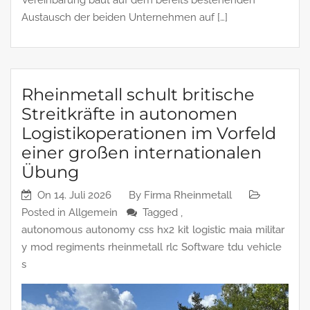
Austausch der beiden Unternehmen auf […]
Rheinmetall schult britische
Streitkräfte in autonomen
Logistikoperationen im Vorfeld
einer großen internationalen
Übung
On
14. Juli 2026
By
Firma Rheinmetall
Posted in
Allgemein
Tagged ,
autonomous
autonomy
css
hx2
kit
logistic
maia
militar
y
mod
regiments
rheinmetall
rlc
Software
tdu
vehicle
s