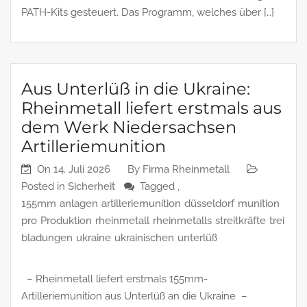
PATH-Kits gesteuert. Das Programm, welches über […]
Aus Unterlüß in die Ukraine:
Rheinmetall liefert erstmals aus
dem Werk Niedersachsen
Artilleriemunition
On
14. Juli 2026
By
Firma Rheinmetall
Posted in
Sicherheit
Tagged ,
155mm
anlagen
artilleriemunition
düsseldorf
munition
pro
Produktion
rheinmetall
rheinmetalls
streitkräfte
trei
bladungen
ukraine
ukrainischen
unterlüß
– Rheinmetall liefert erstmals 155mm-
Artilleriemunition aus Unterlüß an die Ukraine –