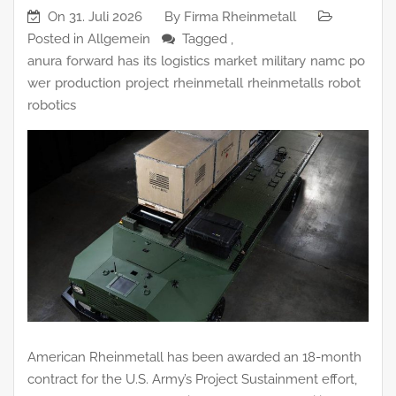
On
31. Juli 2026
By
Firma Rheinmetall
Posted in
Allgemein
Tagged ,
anura
forward
has
its
logistics
market
military
namc
po
wer
production
project
rheinmetall
rheinmetalls
robot
robotics
American Rheinmetall has been awarded an 18-month
contract for the U.S. Army’s Project Sustainment effort,