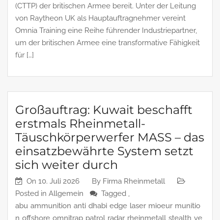
(CTTP) der britischen Armee bereit. Unter der Leitung
von Raytheon UK als Hauptauftragnehmer vereint
Omnia Training eine Reihe führender Industriepartner,
um der britischen Armee eine transformative Fähigkeit
für […]
Großauftrag: Kuwait beschafft
erstmals Rheinmetall-
Täuschkörperwerfer MASS – das
einsatzbewährte System setzt
sich weiter durch
On
10. Juli 2026
By
Firma Rheinmetall
Posted in
Allgemein
Tagged ,
abu
ammunition
anti
dhabi
edge
laser
mioeur
munitio
n
offshore
omnitrap
patrol
radar
rheinmetall
stealth
ve