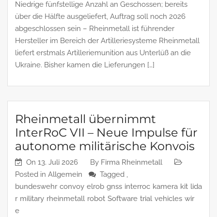
Niedrige fünfstellige Anzahl an Geschossen; bereits
über die Hälfte ausgeliefert, Auftrag soll noch 2026
abgeschlossen sein – Rheinmetall ist führender
Hersteller im Bereich der Artilleriesysteme Rheinmetall
liefert erstmals Artilleriemunition aus Unterlüß an die
Ukraine. Bisher kamen die Lieferungen […]
Rheinmetall übernimmt
InterRoC VII – Neue Impulse für
autonome militärische Konvois
On
13. Juli 2026
By
Firma Rheinmetall
Posted in
Allgemein
Tagged ,
bundeswehr
convoy
elrob
gnss
interroc
kamera
kit
lida
r
military
rheinmetall
robot
Software
trial
vehicles
wir
e