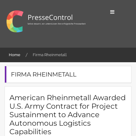
Skip
to
content
Selbst steuern, wir unterstützen ihre
PresseControl
erfolgreiche Pressearbeit
Home
Firma Rheinmetall
FIRMA RHEINMETALL
American Rheinmetall Awarded
U.S. Army Contract for Project
Sustainment to Advance
Autonomous Logistics
Capabilities