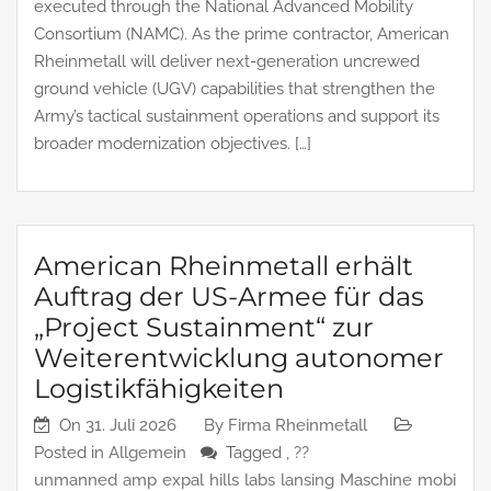
executed through the National Advanced Mobility
Consortium (NAMC). As the prime contractor, American
Rheinmetall will deliver next‑generation uncrewed
ground vehicle (UGV) capabilities that strengthen the
Army’s tactical sustainment operations and support its
broader modernization objectives. […]
American Rheinmetall erhält
Auftrag der US-Armee für das
„Project Sustainment“ zur
Weiterentwicklung autonomer
Logistikfähigkeiten
On
31. Juli 2026
By
Firma Rheinmetall
Posted in
Allgemein
Tagged ,
??
unmanned
amp
expal
hills
labs
lansing
Maschine
mobi