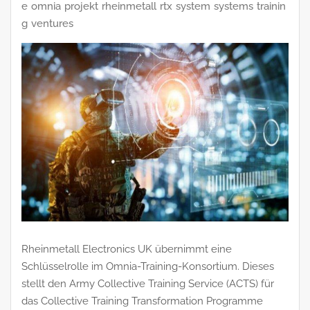
e
omnia
projekt
rheinmetall
rtx
system
systems
trainin
g
ventures
Rheinmetall Electronics UK übernimmt eine
Schlüsselrolle im Omnia-Training-Konsortium. Dieses
stellt den Army Collective Training Service (ACTS) für
das Collective Training Transformation Programme