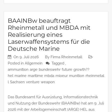
BAAINBw beauftragt
Rheinmetall und MBDA mit
Realisierung eines
Laserwaffensystems für die
Deutsche Marine
On
9. Juli 2026
By
Firma Rheinmetall
Posted in
Allgemein
Tagged ,
ammunition
arge
bundeswehr
future
growth??
hel
marine
maritime
mbda
mioeur
munition
rheinmetal
l
Sachsen
venture
weapon
Das Bundesamt für Ausrüstung, Informationstechnik
und Nutzung der Bundeswehr (BAAINBw) hat am 9. Juli
2026 mit der Arbeitsgemeinschaft (ARGE) HEL aus