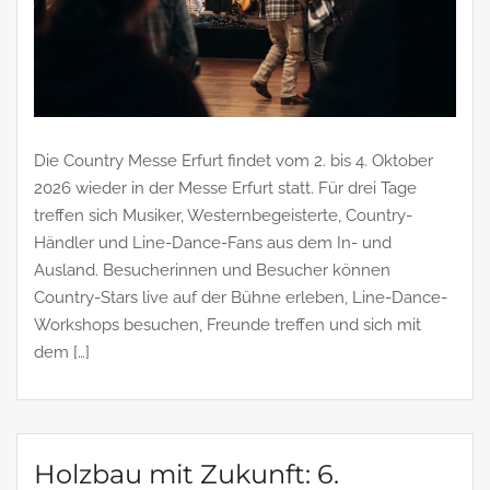
Die Country Messe Erfurt findet vom 2. bis 4. Oktober
2026 wieder in der Messe Erfurt statt. Für drei Tage
treffen sich Musiker, Westernbegeisterte, Country-
Händler und Line-Dance-Fans aus dem In- und
Ausland. Besucherinnen und Besucher können
Country-Stars live auf der Bühne erleben, Line-Dance-
Workshops besuchen, Freunde treffen und sich mit
dem […]
Holzbau mit Zukunft: 6.