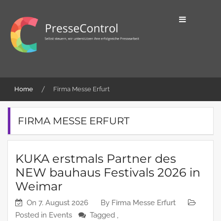
Skip
to
content
Selbst steuern, wir unterstützen ihre
PresseControl
erfolgreiche Pressearbeit
Home
Firma Messe Erfurt
FIRMA MESSE ERFURT
KUKA erstmals Partner des
NEW bauhaus Festivals 2026 in
Weimar
On
7. August 2026
By
Firma Messe Erfurt
Posted in
Events
Tagged ,