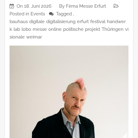
On
18. Juni 2026
By
Firma Messe Erfurt
Posted in
Events
Tagged ,
bauhaus
digitale
digitalisierung
erfurt
festival
handwer
k
lab
lobo
messe
online
politische
projekt
Thüringen
vi
sionale
weimar