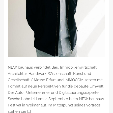
NEW bauhaus verbindet Bau, Immobilienwirtschaft,
Architektur, Handwerk, Wissenschaft, Kunst und
Gesellschaft / Messe Erfurt und IMMOCOM setzen mit
Format auf neue Perspektiven für die gebaute Umwelt
Der Autor, Unternehmer und Digitalisierungsexperte
Sascha Lobo tritt am 2. September beim NEW bauhaus
Festival in Weimar auf. Im Mittelpunkt seines Vortrags
stehen die […]