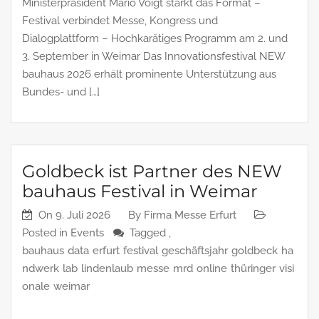
Ministerpräsident Mario Voigt stärkt das Format –
Festival verbindet Messe, Kongress und
Dialogplattform – Hochkarätiges Programm am 2. und
3. September in Weimar Das Innovationsfestival NEW
bauhaus 2026 erhält prominente Unterstützung aus
Bundes- und […]
Goldbeck ist Partner des NEW
bauhaus Festival in Weimar
On
9. Juli 2026
By
Firma Messe Erfurt
Posted in
Events
Tagged ,
bauhaus
data
erfurt
festival
geschäftsjahr
goldbeck
ha
ndwerk
lab
lindenlaub
messe
mrd
online
thüringer
visi
onale
weimar