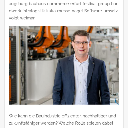
augsburg
bauhaus
commerce
erfurt
festival
group
han
dwerk
intralogistik
kuka
messe
nagel
Software
umsatz
voigt
weimar
Wie kann die Bauindustrie effizienter, nachhaltiger und
zukunftsfähiger werden? Welche Rolle spielen dabei