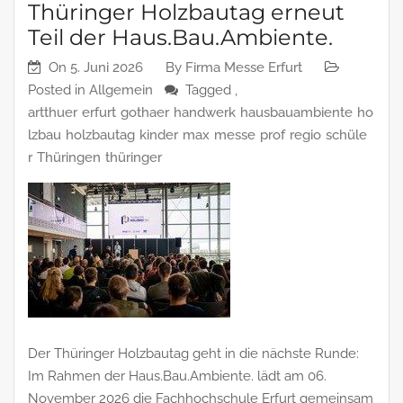
Thüringer Holzbautag erneut
Teil der Haus.Bau.Ambiente.
On
5. Juni 2026
By
Firma Messe Erfurt
Posted in
Allgemein
Tagged ,
artthuer
erfurt
gothaer
handwerk
hausbauambiente
ho
lzbau
holzbautag
kinder
max
messe
prof
regio
schüle
r
Thüringen
thüringer
Der Thüringer Holzbautag geht in die nächste Runde:
Im Rahmen der Haus.Bau.Ambiente. lädt am 06.
November 2026 die Fachhochschule Erfurt gemeinsam