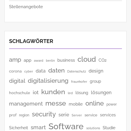
Stellenangebote
SCHLAGWÖRTER
cloud
amp
app
business
CO2
award
berlin
daten
data
design
corona
cyber
Datenschutz
digitalisierung
digital
group
fraunhofer
kunden
iot
lösungen
lösung
hochschule
led
messe
online
management
mobile
power
security
serie
services
prof
service
region
Server
Software
smart
Studie
Sicherheit
solutions