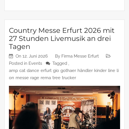
Country Messe Erfurt 2026 mit
27 Stunden Livemusik an drei
Tagen
On
12. Juni 2026
By
Firma Messe Erfurt
Posted in
Events
Tagged ,
amp
cat
dance
erfurt
gio
gothaer
händler
kinder
line
li
on
messe
rage
rema
tree
trucker