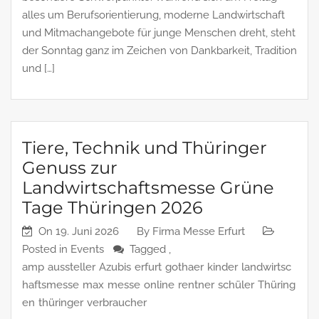
alles um Berufsorientierung, moderne Landwirtschaft
und Mitmachangebote für junge Menschen dreht, steht
der Sonntag ganz im Zeichen von Dankbarkeit, Tradition
und […]
Tiere, Technik und Thüringer
Genuss zur
Landwirtschaftsmesse Grüne
Tage Thüringen 2026
On
19. Juni 2026
By
Firma Messe Erfurt
Posted in
Events
Tagged ,
amp
aussteller
Azubis
erfurt
gothaer
kinder
landwirtsc
haftsmesse
max
messe
online
rentner
schüler
Thüring
en
thüringer
verbraucher