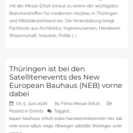
mit der Messe Erfurt erneut zu einem der wichtigsten
Branchentreffen für modernen Holzbau in Thüringen
und Mitteldeutschland ein. Die Veranstaltung bringt
Fachleute aus Architektur, Ingenieurwesen, Handwerk,
Wissenschaft, Industrie, Politik […]
Thüringen ist bei den
Satellitenevents des New
European Bauhaus (NEB) vorne
dabei
On
5. Juni 2026
By
Firma Messe Erfurt
Posted in
Events
Tagged ,
bauer
bauhaus
erfurt
euba
handwerkskammer
hks
lab
neb
nova
rallye
regio
rittweger
satellite
thüringer
unle