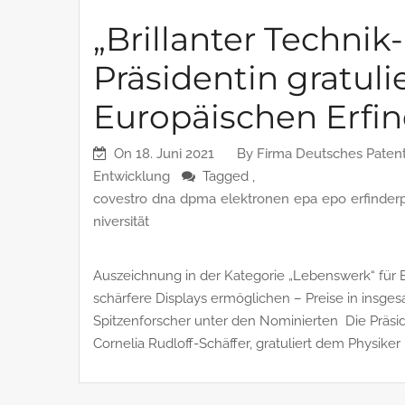
„Brillanter Technik
Präsidentin gratuli
Europäischen Erfin
On
18. Juni 2021
By
Firma Deutsches Paten
Entwicklung
Tagged ,
covestro
dna
dpma
elektronen
epa
epo
erfinder
niversität
Auszeichnung in der Kategorie „Lebenswerk“ für E
schärfere Displays ermöglichen – Preise in insge
Spitzenforscher unter den Nominierten Die Präs
Cornelia Rudloff-Schäffer, gratuliert dem Physiker 