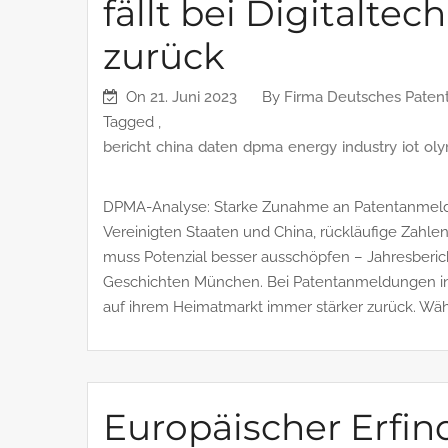
fällt bei Digitalte
zurück
On
21. Juni 2023
By
Firma Deutsches Paten
Tagged ,
bericht
china
daten
dpma
energy
industry
iot
ol
DPMA-Analyse: Starke Zunahme an Patentanmeldu
Vereinigten Staaten und China, rückläufige Zahl
muss Potenzial besser ausschöpfen – Jahresbericht
Geschichten München. Bei Patentanmeldungen in
auf ihrem Heimatmarkt immer stärker zurück. Wäh
Europäischer Erfin