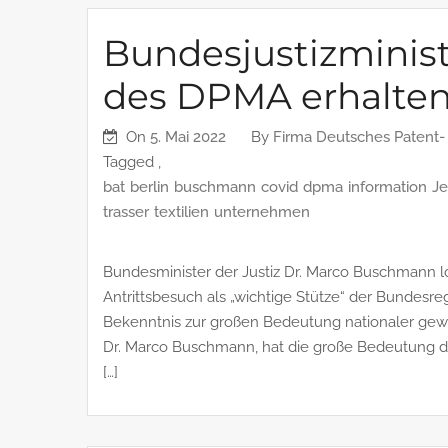
Bundesjustizminis
des DPMA erhalte
On
5. Mai 2022
By
Firma Deutsches Patent
Tagged ,
bat
berlin
buschmann
covid
dpma
information
J
trasser
textilien
unternehmen
Bundesminister der Justiz Dr. Marco Buschmann 
Antrittsbesuch als „wichtige Stütze“ der Bundesre
Bekenntnis zur großen Bedeutung nationaler gewe
Dr. Marco Buschmann, hat die große Bedeutung d
[…]