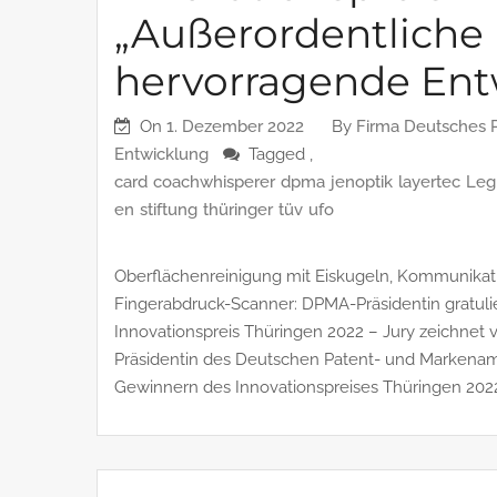
„Außerordentliche 
hervorragende Ent
On
1. Dezember 2022
By
Firma Deutsches 
Entwicklung
Tagged ,
card
coachwhisperer
dpma
jenoptik
layertec
Leg
en
stiftung
thüringer
tüv
ufo
Oberflächenreinigung mit Eiskugeln, Kommunikati
Fingerabdruck-Scanner: DPMA-Präsidentin gratul
Innovationspreis Thüringen 2022 – Jury zeichnet 
Präsidentin des Deutschen Patent- und Markenamt
Gewinnern des Innovationspreises Thüringen 2022 h