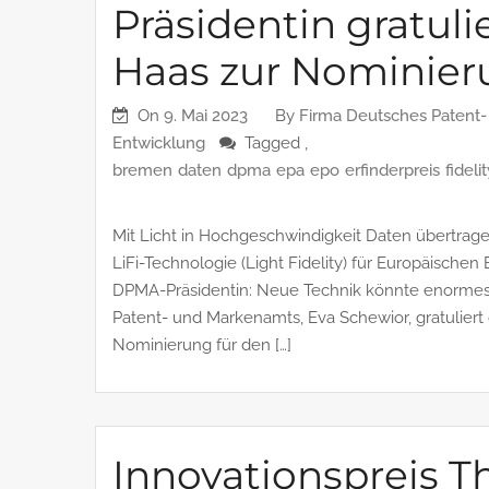
Präsidentin gratuli
Haas zur Nominie
On
9. Mai 2023
By
Firma Deutsches Patent
Entwicklung
Tagged ,
bremen
daten
dpma
epa
epo
erfinderpreis
fideli
Mit Licht in Hochgeschwindigkeit Daten übertrage
LiFi-Technologie (Light Fidelity) für Europäischen
DPMA-Präsidentin: Neue Technik könnte enormes P
Patent- und Markenamts, Eva Schewior, gratuliert
Nominierung für den […]
Innovationspreis T