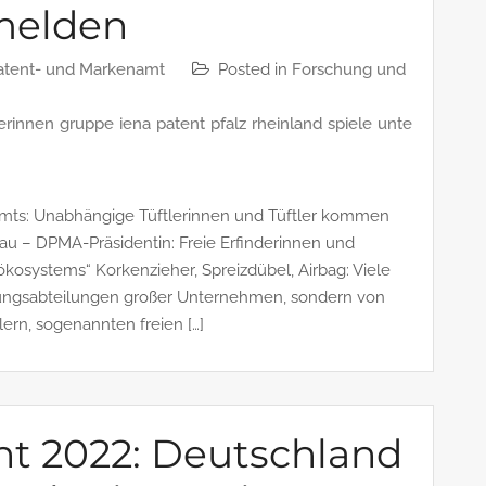
melden
atent- und Markenamt
Posted in
Forschung und
erinnen
gruppe
iena
patent
pfalz
rheinland
spiele
unte
ts: Unabhängige Tüftlerinnen und Tüftler kommen
u – DPMA-Präsidentin: Freie Erfinderinnen und
sökosystems“ Korkenzieher, Spreizdübel, Airbag: Viele
lungsabteilungen großer Unternehmen, sondern von
ern, sogenannten freien […]
t 2022: Deutschland