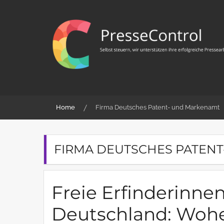
Skip
to
content
PresseControl
Selbst steuern, wir unterstützen ihre erfolgreiche
Pressearbeit
Home
Firma Deutsches Patent- und Markenamt
FIRMA DEUTSCHES PATEN
Freie Erfinderinnen
Deutschland: Woh