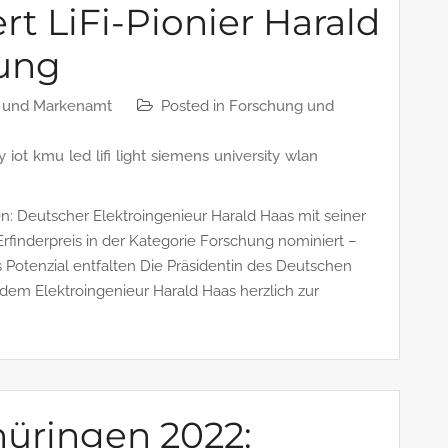
ert LiFi-Pionier Harald
rung
- und Markenamt
Posted in
Forschung und
ty
iot
kmu
led
lifi
light
siemens
university
wlan
n: Deutscher Elektroingenieur Harald Haas mit seiner
 Erfinderpreis in der Kategorie Forschung nominiert –
otenzial entfalten Die Präsidentin des Deutschen
 dem Elektroingenieur Harald Haas herzlich zur
hüringen 2022: