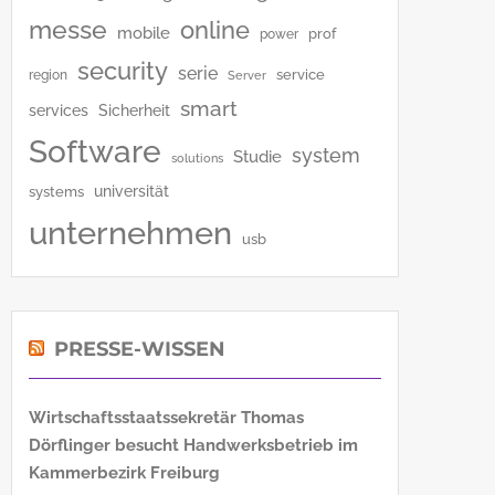
messe
online
mobile
power
prof
security
serie
service
region
Server
smart
services
Sicherheit
Software
system
Studie
solutions
universität
systems
unternehmen
usb
PRESSE-WISSEN
Wirtschaftsstaatssekretär Thomas
Dörflinger besucht Handwerksbetrieb im
Kammerbezirk Freiburg