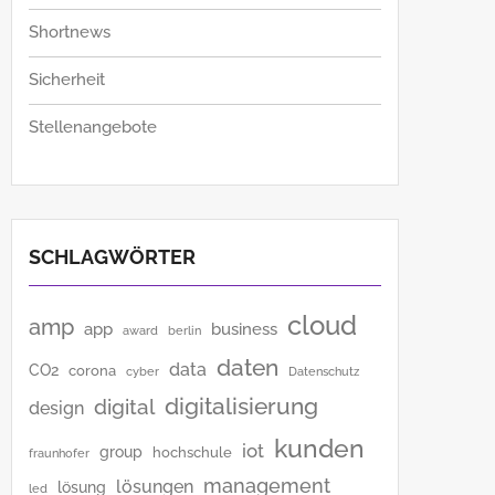
Shortnews
Sicherheit
Stellenangebote
SCHLAGWÖRTER
cloud
amp
app
business
award
berlin
daten
data
CO2
corona
cyber
Datenschutz
digitalisierung
digital
design
kunden
iot
group
hochschule
fraunhofer
management
lösungen
lösung
led