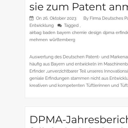
sie zum Patent an
On
26. Oktober 2023
By
Firma Deutsches P
Entwicklung
Tagged ,
airbag
baden
bayern
chemie
design
dpma
erfind
rnehmen
württemberg
Auswertung des Deutschen Patent- und Markenam
häufig aus Bayern und entwickeln im Maschinenba
Erfinder „unverzichtbarer Teil unseres Innovation
geniale Erfindungen stammen nicht aus Entwick
kreativen und kompetenten Tüftlerinnen und Tüftl
DPMA-Jahresberich