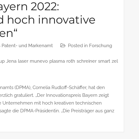
ayern 2022:
d hoch innovative
en“
 Patent- und Markenamt
Posted in
Forschung
up
Jena
laser
munevo
plasma
roth
schreiner
smart
zel
namts (DPMA), Cornelia Rudloff-Schäffer, hat den
lich gratuliert. „Der Innovationspreis Bayern zeigt
ere Unternehmen mit hoch kreativen technischen
sagte die DPMA-Präsidentin. „Die Preisträger aus ganz