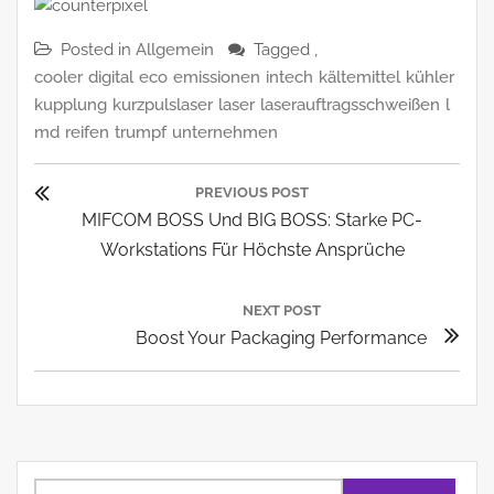
Posted in
Allgemein
Tagged ,
cooler
digital
eco
emissionen
intech
kältemittel
kühler
kupplung
kurzpulslaser
laser
laserauftragsschweißen
l
md
reifen
trumpf
unternehmen
Beitragsnavigation
PREVIOUS POST
Previous
MIFCOM BOSS Und BIG BOSS: Starke PC-
Post:
Workstations Für Höchste Ansprüche
NEXT POST
Next
Boost Your Packaging Performance
Post:
Suchen