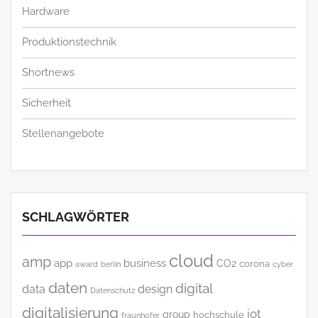
Hardware
Produktionstechnik
Shortnews
Sicherheit
Stellenangebote
SCHLAGWÖRTER
cloud
amp
app
business
CO2
corona
award
cyber
berlin
daten
digital
data
design
Datenschutz
digitalisierung
iot
group
hochschule
fraunhofer