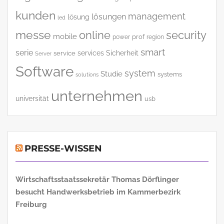
kunden
management
lösungen
lösung
led
messe
online
security
mobile
power
prof
region
smart
serie
services
Sicherheit
service
Server
Software
system
Studie
systems
solutions
unternehmen
universität
usb
PRESSE-WISSEN
Wirtschaftsstaatssekretär Thomas Dörflinger
besucht Handwerksbetrieb im Kammerbezirk
Freiburg