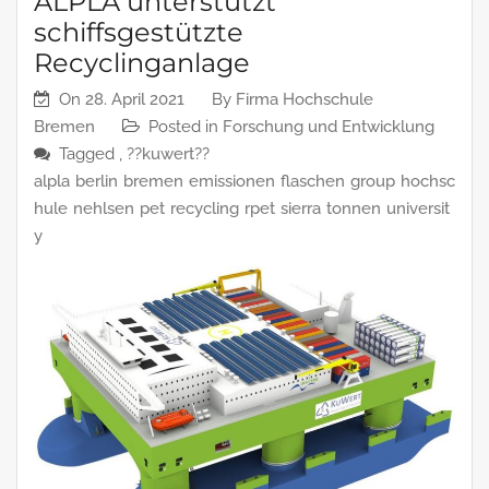
ALPLA unterstützt
schiffsgestützte
Recyclinganlage
On
28. April 2021
By
Firma Hochschule
Bremen
Posted in
Forschung und Entwicklung
Tagged ,
??kuwert??
alpla
berlin
bremen
emissionen
flaschen
group
hochsc
hule
nehlsen
pet
recycling
rpet
sierra
tonnen
universit
y