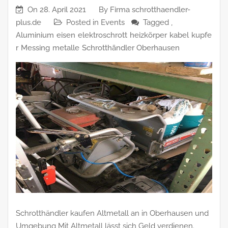
On
28. April 2021
By
Firma schrotthaendler-
plus.de
Posted in
Events
Tagged ,
Aluminium
eisen
elektroschrott
heizkörper
kabel
kupfe
r
Messing
metalle
Schrotthändler Oberhausen
Schrotthändler kaufen Altmetall an in Oberhausen und
Umgebung Mit Altmetall lässt sich Geld verdienen.