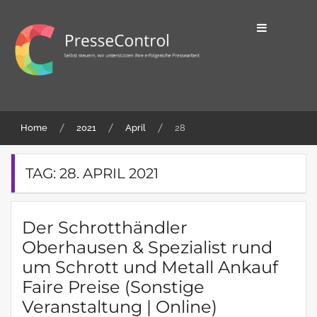
Skip
to
content
Selbst steuern, wir unterstützen ihre
PresseControl
erfolgreiche Pressearbeit
Home
2021
April
28
TAG:
28. APRIL 2021
Der Schrotthändler
Oberhausen & Spezialist rund
um Schrott und Metall Ankauf
Faire Preise (Sonstige
Veranstaltung | Online)