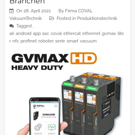
Branchen
On
28. April 2021
By
Firma COVAL
VakuumTechnik
Posted in
Produktionstechnik
Tagged ,
air
android
app
asc
coval
ethercat
ethernet
gvmax
lite
r
nfc
profinet
roboter
serie
smart
vacuum