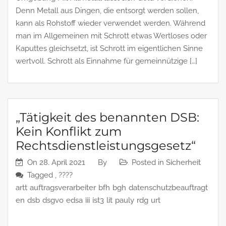
Denn Metall aus Dingen, die entsorgt werden sollen,
kann als Rohstoff wieder verwendet werden. Während
man im Allgemeinen mit Schrott etwas Wertloses oder
Kaputtes gleichsetzt, ist Schrott im eigentlichen Sinne
wertvoll. Schrott als Einnahme für gemeinnützige […]
„Tätigkeit des benannten DSB:
Kein Konflikt zum
Rechtsdienstleistungsgesetz“
On
28. April 2021
By
Posted in
Sicherheit
Tagged ,
????
artt
auftragsverarbeiter
bfh
bgh
datenschutzbeauftragt
en
dsb
dsgvo
edsa
iii
ist3
lit
pauly
rdg
urt