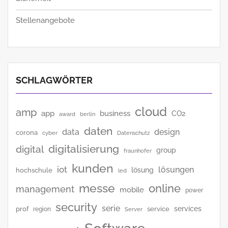
Stellenangebote
SCHLAGWÖRTER
cloud
amp
app
business
CO2
award
berlin
daten
data
design
corona
cyber
Datenschutz
digitalisierung
digital
group
fraunhofer
kunden
iot
lösungen
lösung
hochschule
led
messe
online
management
mobile
power
security
serie
services
prof
service
region
Server