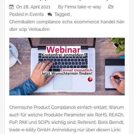
On
28. April 2021
By
Firma take-e-way
Posted in
Events
Tagged ,
Chemikalien
compliance
echa
ecommerce
handel
hän
dler
scip
Verkaufen
Chemische Product Compliance einfach erklärt. Warum
auch für welche Produkte Parameter wie RoHS, REACh,
PoP, PAK und SCIP’s wichtig sind. Referent: Boris Berndt,
trade-e-bility GmbH Anmeldung nur über diesen Link: