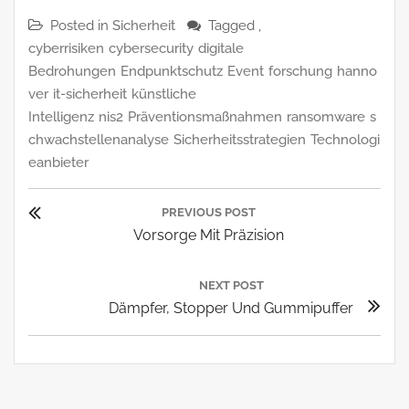
Posted in
Sicherheit
Tagged ,
cyberrisiken
cybersecurity
digitale
Bedrohungen
Endpunktschutz
Event
forschung
hanno
ver
it-sicherheit
künstliche
Intelligenz
nis2
Präventionsmaßnahmen
ransomware
s
chwachstellenanalyse
Sicherheitsstrategien
Technologi
eanbieter
Beitragsnavigation
PREVIOUS POST
Previous
Vorsorge Mit Präzision
Post:
NEXT POST
Next
Dämpfer, Stopper Und Gummipuffer
Post: