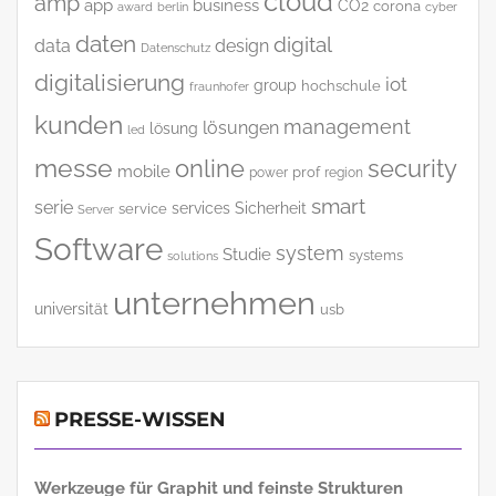
cloud
amp
app
business
CO2
corona
award
cyber
berlin
daten
digital
data
design
Datenschutz
digitalisierung
iot
group
hochschule
fraunhofer
kunden
management
lösungen
lösung
led
messe
online
security
mobile
power
prof
region
smart
serie
services
Sicherheit
service
Server
Software
system
Studie
systems
solutions
unternehmen
universität
usb
PRESSE-WISSEN
Werkzeuge für Graphit und feinste Strukturen