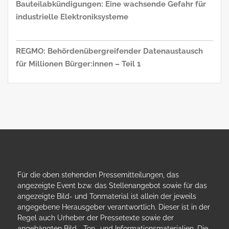
Bauteilabkündigungen: Eine wachsende Gefahr für
industrielle Elektroniksysteme
REGMO: Behördenübergreifender Datenaustausch
für Millionen Bürger:innen – Teil 1
Für die oben stehenden Pressemitteilungen, das
angezeigte Event bzw. das Stellenangebot sowie für das
angezeigte Bild- und Tonmaterial ist allein der jeweils
angegebene Herausgeber verantwortlich. Dieser ist in der
Regel auch Urheber der Pressetexte sowie der
angehängten Bild-, Ton- und Informationsmaterialien. Die