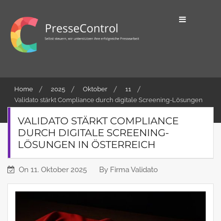
Skip
to
content
Selbst steuern, wir unterstützen ihre
PresseControl
erfolgreiche Pressearbeit
Home
2025
Oktober
11
Validato stärkt Compliance durch digitale Screening-Lösungen
in Österreich
VALIDATO STÄRKT COMPLIANCE
DURCH DIGITALE SCREENING-
LÖSUNGEN IN ÖSTERREICH
On
11. Oktober 2025
By
Firma Validato