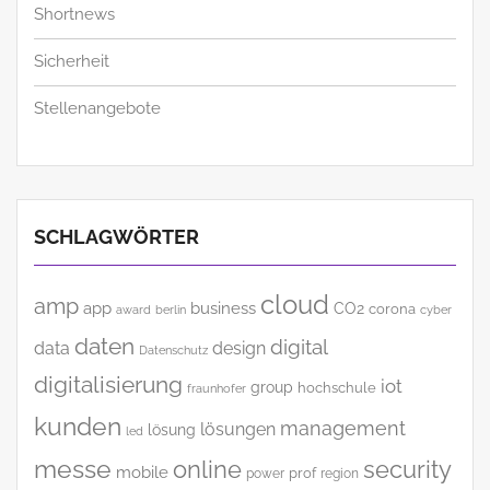
Shortnews
Sicherheit
Stellenangebote
SCHLAGWÖRTER
cloud
amp
app
business
CO2
corona
award
cyber
berlin
daten
digital
data
design
Datenschutz
digitalisierung
iot
group
hochschule
fraunhofer
kunden
management
lösungen
lösung
led
messe
online
security
mobile
power
prof
region