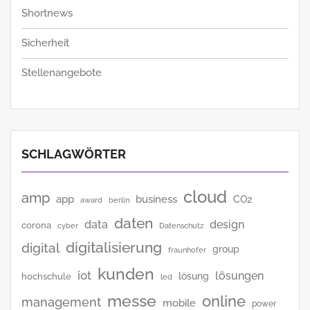
Shortnews
Sicherheit
Stellenangebote
SCHLAGWÖRTER
cloud
amp
app
business
CO2
award
berlin
daten
data
design
corona
cyber
Datenschutz
digitalisierung
digital
group
fraunhofer
kunden
iot
lösungen
lösung
hochschule
led
messe
online
management
mobile
power