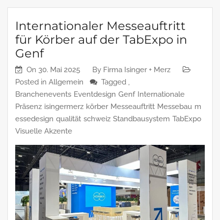
Internationaler Messeauftritt
für Körber auf der TabExpo in
Genf
On
30. Mai 2025
By
Firma Isinger + Merz
Posted in
Allgemein
Tagged ,
Branchenevents
Eventdesign
Genf
Internationale
Präsenz
isingermerz
körber
Messeauftritt
Messebau
m
essedesign
qualität
schweiz
Standbausystem
TabExpo
Visuelle Akzente