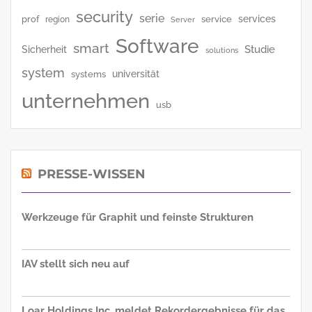
security
serie
services
prof
service
region
Server
Software
smart
Studie
Sicherheit
solutions
system
universität
systems
unternehmen
usb
PRESSE-WISSEN
Werkzeuge für Graphit und feinste Strukturen
IAV stellt sich neu auf
Loar Holdings Inc. meldet Rekordergebnisse für das