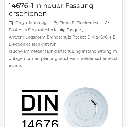
14676-1 in neuer Fassung
erschienen
On
30. Mai 2025
By
Firma Ei Electronics
Posted in
Elektrotechnik
Tagged ,
Anwendungsnorm
Brandschutz Pocket
DIN 14676-1
Ei
Electronics
fachkraft für
rauchwarnmelder
fachkraftschulung
Instandhaltung
m
ontage
normen
planung
rauchwarnmelder
sicherheitst
echnik