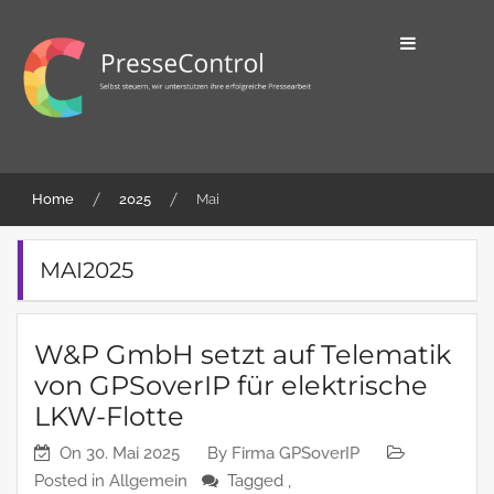
Skip
to
content
Selbst steuern, wir unterstützen ihre
PresseControl
erfolgreiche Pressearbeit
Home
2025
Mai
MAI2025
W&P GmbH setzt auf Telematik
von GPSoverIP für elektrische
LKW-Flotte
On
30. Mai 2025
By
Firma GPSoverIP
Posted in
Allgemein
Tagged ,