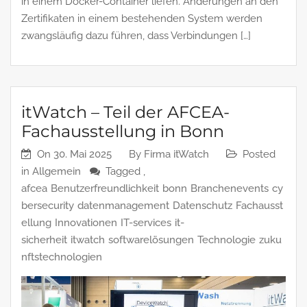
in einem Docker-Container liefen. Änderungen an den
Zertifikaten in einem bestehenden System werden
zwangsläufig dazu führen, dass Verbindungen […]
itWatch – Teil der AFCEA-
Fachausstellung in Bonn
On
30. Mai 2025
By
Firma itWatch
Posted
in
Allgemein
Tagged ,
afcea
Benutzerfreundlichkeit
bonn
Branchenevents
cy
bersecurity
datenmanagement
Datenschutz
Fachausst
ellung
Innovationen
IT-services
it-
sicherheit
itwatch
softwarelösungen
Technologie
zuku
nftstechnologien