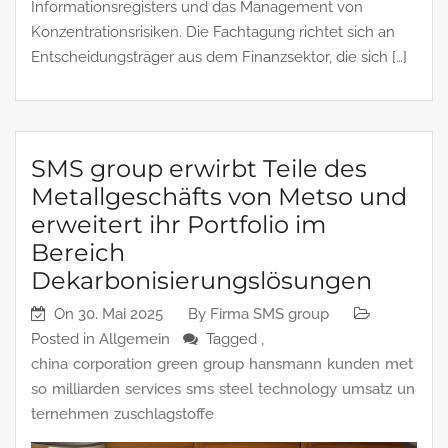
Informationsregisters und das Management von
Konzentrationsrisiken. Die Fachtagung richtet sich an
Entscheidungsträger aus dem Finanzsektor, die sich […]
SMS group erwirbt Teile des
Metallgeschäfts von Metso und
erweitert ihr Portfolio im
Bereich
Dekarbonisierungslösungen
On
30. Mai 2025
By
Firma SMS group
Posted in
Allgemein
Tagged ,
china
corporation
green
group
hansmann
kunden
met
so
milliarden
services
sms
steel
technology
umsatz
un
ternehmen
zuschlagstoffe