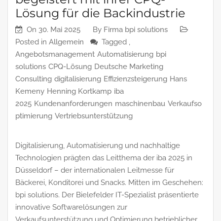
Lösung für die Backindustrie
On
30. Mai 2025
By
Firma bpi solutions
Posted in
Allgemein
Tagged ,
Angebotsmanagement
Automatisierung
bpi
solutions
CPQ-Lösung
Deutsche Marketing
Consulting
digitalisierung
Effizienzsteigerung
Hans
Kemeny
Henning Kortkamp
iba
2025
Kundenanforderungen
maschinenbau
Verkaufso
ptimierung
Vertriebsunterstützung
Digitalisierung, Automatisierung und nachhaltige
Technologien prägten das Leitthema der iba 2025 in
Düsseldorf – der internationalen Leitmesse für
Bäckerei, Konditorei und Snacks. Mitten im Geschehen:
bpi solutions. Der Bielefelder IT-Spezialist präsentierte
innovative Softwarelösungen zur
Verkaufsunterstützung und Optimierung betrieblicher