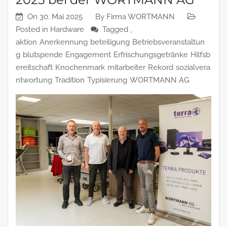
On
30. Mai 2025
By
Firma WORTMANN
Posted in
Hardware
Tagged ,
aktion
Anerkennung
beteiligung
Betriebsveranstaltun
g
blutspende
Engagement
Erfrischungsgetränke
Hilfsb
ereitschaft
Knochenmark
mitarbeiter
Rekord
sozialvera
ntwortung
Tradition
Typisierung
WORTMANN AG