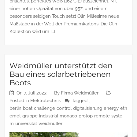
brillantes, perfektes Weiß (162 CIE) auszeichnet. Mit
einer hohen Opazität von über 95% und einem
besonders seidigen Touch setzt Olin Millesime neue
Maßstäbe in der Welt der Premiumkartons. Die Olin
Kollektion wird um […]
Weidmüller unterstützt den
Bau eines solarbetriebenen
Boots
On
7. Juli 2023
By
Firma Weidmüller
Posted in
Elektrotechnik
Tagged ,
berlin
boat
challenge
control
digitalisierung
energy
eth
ernet
gruppe
industrial
monaco
protop
remote
syste
m
universität
weidmüller