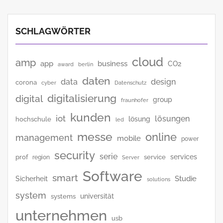
SCHLAGWÖRTER
cloud
amp
app
business
CO2
award
berlin
daten
data
design
corona
cyber
Datenschutz
digitalisierung
digital
group
fraunhofer
kunden
iot
lösungen
lösung
hochschule
led
messe
online
management
mobile
power
security
serie
services
prof
service
region
Server
Software
smart
Studie
Sicherheit
solutions
system
universität
systems
unternehmen
usb