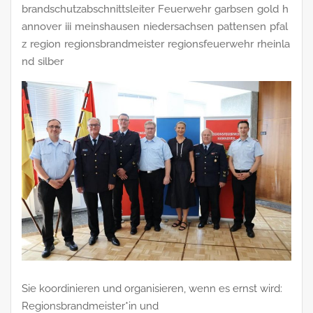
brandschutzabschnittsleiter
Feuerwehr
garbsen
gold
h
annover
iii
meinshausen
niedersachsen
pattensen
pfal
z
region
regionsbrandmeister
regionsfeuerwehr
rheinla
nd
silber
Sie koordinieren und organisieren, wenn es ernst wird:
Regionsbrandmeister*in und