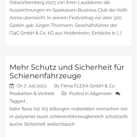
Ostwürttemberg 2023 von ihren Laudatoren die
Auszeichnungen im Sparkassen Business Club der Voith
Arena überreicht. In seinem Festvortrag vor über 300
Gästen gab Jürgen Thormann, Geschäftsführer der
CI4C GmbH & Co. KG aus Heidenheim, Einblicke in […]
Mehr Schutz und Sicherheit für
Schienenfahrzeuge
On
7. Juli 2023
By
Firma FLEXA GmbH & Co
Produktion & Vertrieb
Posted in
Allgemein
Tagged ,
bahn
flexa
hl2
hl3
leitungen
materialien
menschen
nor
m
polyamid
rauch
schienenfahrzeugbereich
schutzschl
äuche
Sicherheit
wellschlauch