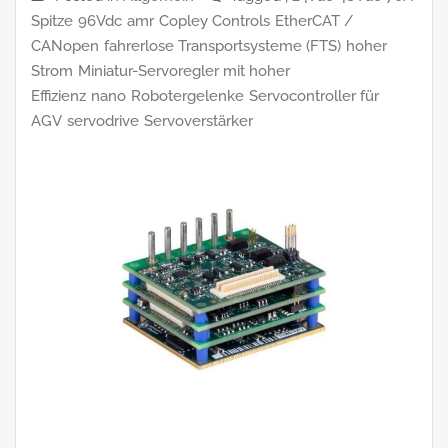
Spitze
96Vdc
amr
Copley Controls
EtherCAT /
CANopen
fahrerlose Transportsysteme (FTS)
hoher
Strom
Miniatur-Servoregler mit hoher
Effizienz
nano
Robotergelenke
Servocontroller für
AGV
servodrive
Servoverstärker