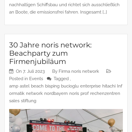
nachhaltigen Schiffsbau und richtet sich ausschließlich
an Boote, die emissionsfrei fahren. Insgesamt […]
30 Jahre noris network:
Beachparty zum
Firmenjubiläum
On
7. Juli 2023
By
Firma noris network
Posted in
Events
Tagged ,
amp
astel
beach
bisping
bucioglu
enterprise
hitachi
Inf
ormatik
network
nordbayern
noris
prof
rechenzentren
sales
stiftung