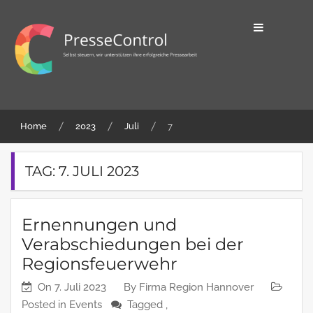
Skip
to
content
Selbst steuern, wir unterstützen ihre
PresseControl
erfolgreiche Pressearbeit
Home
2023
Juli
7
TAG:
7. JULI 2023
Ernennungen und
Verabschiedungen bei der
Regionsfeuerwehr
On
7. Juli 2023
By
Firma Region Hannover
Posted in
Events
Tagged ,