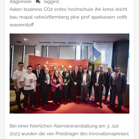
Allgemein
Tagged ,
Aalen
business
CO2
entec
hochschule
ihk
kress
leicht
bau
mapal
ostwürttemberg
pkw
prof
sparkassen
voith
wasserstoff
Bei einer feierlichen Abendveranstaltung am 3. Juli
2023 wurden die vier Preisträger des Innovationspreises