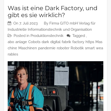
Was ist eine Dark Factory, und
gibt es sie wirklich?
On
7. Juli 2023
By
Firma GITO mbH Verlag für
Industrielle Informationstechnik und Organisation
Posted in
Produktionstechnik
Tagged ,
abo
anlage
Cobots
dark
digital
fabrik
factory
https
Mas
chine
Maschinen
pandemie
roboter
Robotik
smart
wea
rables