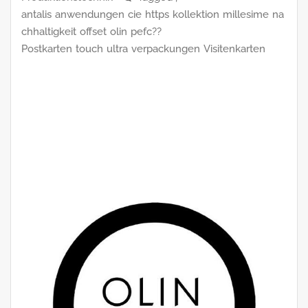
antalis
anwendungen
cie
https
kollektion
millesime
na
chhaltigkeit
offset
olin
pefc??
Postkarten
touch
ultra
verpackungen
Visitenkarten