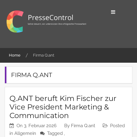
Skip
to
content
Selbst steuern, wir unterstützen ihre
PresseControl
erfolgreiche Pressearbeit
Home
Firma Q.ant
FIRMA Q.ANT
Q.ANT beruft Kim Fischer zur
Vice President Marketing &
Communication
On
3. Februar 2026
By
Firma Q.ant
Posted
in
Allgemein
Tagged ,