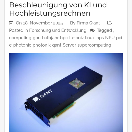
Beschleunigung von KI und
Hochleistungsrechnen
On
18. November 2025
By
Firma Q.ant
Posted in
Forschung und Entwicklung
Tagged ,
computing
gpu
halbjahr
hpc
Leibniz
linux
nps
NPU
pci
e
photonic
photonik
qant
Server
supercomputing