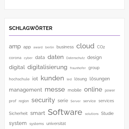
SCHLAGWÖRTER
cloud
amp
app
business
CO2
award
berlin
daten
data
design
corona
cyber
Datenschutz
digitalisierung
digital
group
fraunhofer
kunden
iot
lösungen
lösung
hochschule
led
messe
online
management
mobile
power
security
serie
services
prof
service
region
Server
Software
smart
Studie
Sicherheit
solutions
system
universität
systems