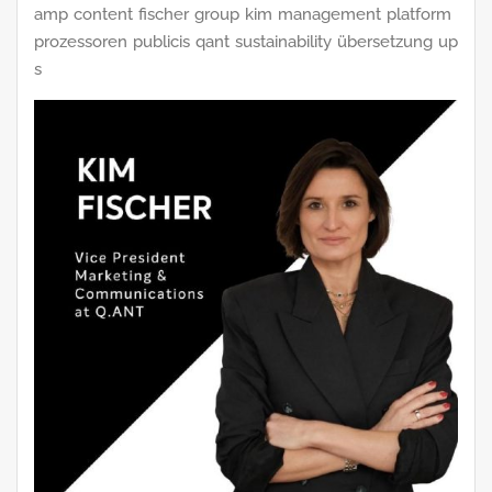
amp
content
fischer
group
kim
management
platform
prozessoren
publicis
qant
sustainability
übersetzung
up
s