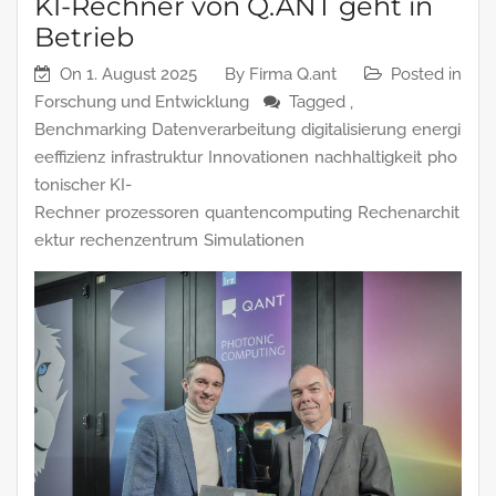
KI-Rechner von Q.ANT geht in
Betrieb
On
1. August 2025
By
Firma Q.ant
Posted in
Forschung und Entwicklung
Tagged ,
Benchmarking
Datenverarbeitung
digitalisierung
energi
eeffizienz
infrastruktur
Innovationen
nachhaltigkeit
pho
tonischer KI-
Rechner
prozessoren
quantencomputing
Rechenarchit
ektur
rechenzentrum
Simulationen