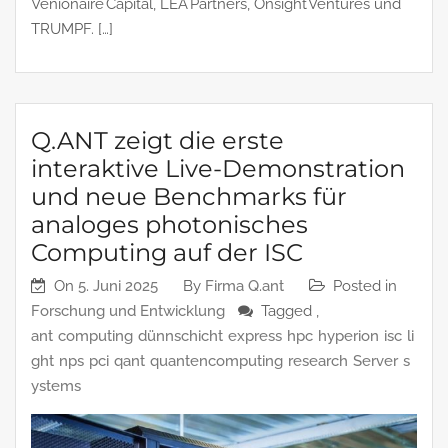
Venionaire Capital, LEA Partners, Onsight Ventures und
TRUMPF. […]
Q.ANT zeigt die erste
interaktive Live-Demonstration
und neue Benchmarks für
analoges photonisches
Computing auf der ISC
On
5. Juni 2025
By
Firma Q.ant
Posted in
Forschung und Entwicklung
Tagged ,
ant
computing
dünnschicht
express
hpc
hyperion
isc
li
ght
nps
pci
qant
quantencomputing
research
Server
s
ystems