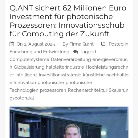
Q.ANT sichert 62 Millionen Euro
Investment für photonische
Prozessoren: Innovationsschub
für Computing der Zukunft
On
1. August 2025
By
Firma Q.ant
Posted in
Forschung und Entwicklung
Tagged ,
Computersysteme
Datenverarbeitung
energieverbrauc
h
Globalisierung
halbleiterindustrie
Hochleistungsrechn
er
intelligenz
Investitionsstrategie
künstliche
nachhaltig
e Innovation
photonische
photonische
Technologien
prozessoren
Rechenarchitektur
Skalierun
gspotenzial