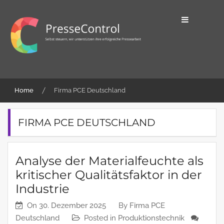
Skip
to
content
Selbst steuern, wir unterstützen ihre
PresseControl
erfolgreiche Pressearbeit
Home
Firma PCE Deutschland
FIRMA PCE DEUTSCHLAND
Analyse der Materialfeuchte als
kritischer Qualitätsfaktor in der
Industrie
On
30. Dezember 2025
By
Firma PCE
Deutschland
Posted in
Produktionstechnik