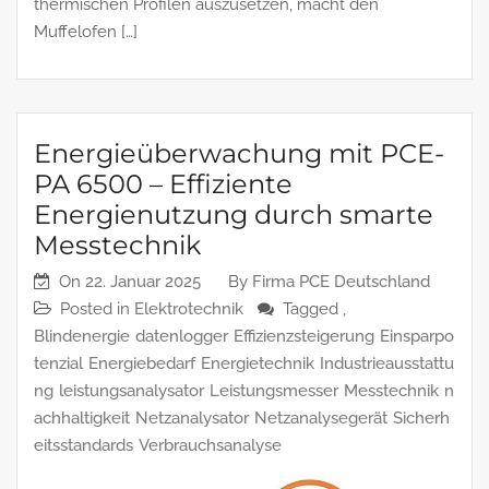
thermischen Profilen auszusetzen, macht den
Muffelofen […]
Energieüberwachung mit PCE-
PA 6500 – Effiziente
Energienutzung durch smarte
Messtechnik
On
22. Januar 2025
By
Firma PCE Deutschland
Posted in
Elektrotechnik
Tagged ,
Blindenergie
datenlogger
Effizienzsteigerung
Einsparpo
tenzial
Energiebedarf
Energietechnik
Industrieausstattu
ng
leistungsanalysator
Leistungsmesser
Messtechnik
n
achhaltigkeit
Netzanalysator
Netzanalysegerät
Sicherh
eitsstandards
Verbrauchsanalyse