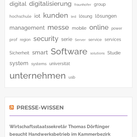
digitalisierung
digital
group
fraunhofer
kunden
iot
lösungen
lösung
hochschule
led
messe
online
management
mobile
power
security
serie
services
prof
service
region
Server
Software
smart
Studie
Sicherheit
solutions
system
universität
systems
unternehmen
usb
PRESSE-WISSEN
Wirtschaftsstaatssekretär Thomas Dörflinger
besucht Handwerksbetrieb im Kammerbezirk