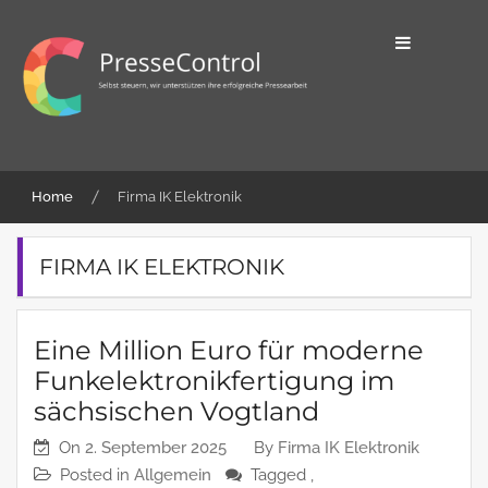
Skip
to
content
Selbst steuern, wir unterstützen ihre
PresseControl
erfolgreiche Pressearbeit
Home
Firma IK Elektronik
FIRMA IK ELEKTRONIK
Eine Million Euro für moderne
Funkelektronikfertigung im
sächsischen Vogtland
On
2. September 2025
By
Firma IK Elektronik
Posted in
Allgemein
Tagged ,