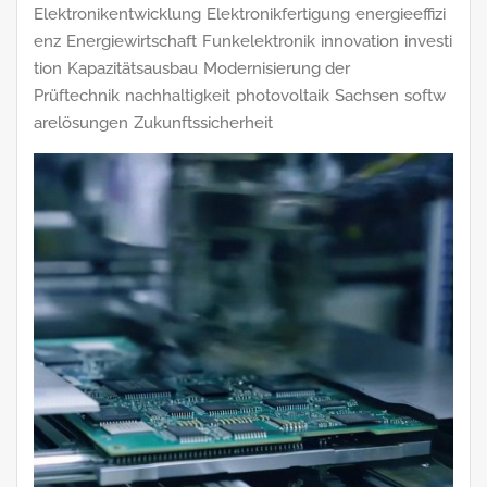
Elektronikentwicklung
Elektronikfertigung
energieeffizi
enz
Energiewirtschaft
Funkelektronik
innovation
investi
tion
Kapazitätsausbau
Modernisierung der
Prüftechnik
nachhaltigkeit
photovoltaik
Sachsen
softw
arelösungen
Zukunftssicherheit