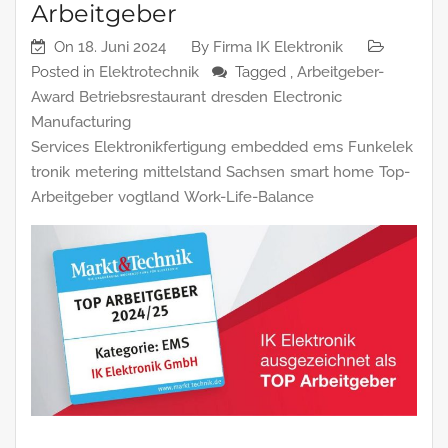
Arbeitgeber
On
18. Juni 2024
By
Firma IK Elektronik
Posted in
Elektrotechnik
Tagged ,
Arbeitgeber-
Award
Betriebsrestaurant
dresden
Electronic
Manufacturing
Services
Elektronikfertigung
embedded
ems
Funkelek
tronik
metering
mittelstand
Sachsen
smart home
Top-
Arbeitgeber
vogtland
Work-Life-Balance