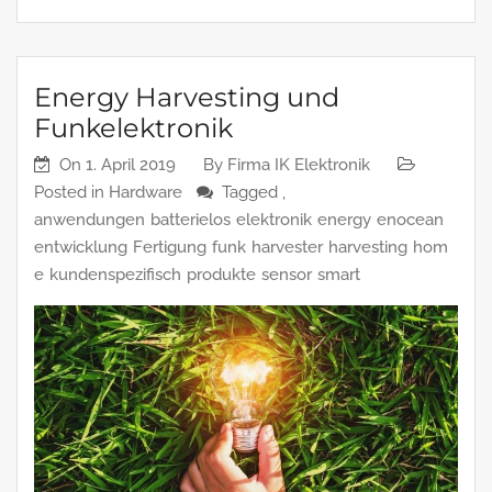
Energy Harvesting und
Funkelektronik
On
1. April 2019
By
Firma IK Elektronik
Posted in
Hardware
Tagged ,
anwendungen
batterielos
elektronik
energy
enocean
entwicklung
Fertigung
funk
harvester
harvesting
hom
e
kundenspezifisch
produkte
sensor
smart