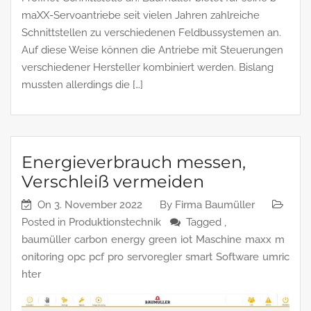
maXX-Servoantriebe seit vielen Jahren zahlreiche
Schnittstellen zu verschiedenen Feldbussystemen an.
Auf diese Weise können die Antriebe mit Steuerungen
verschiedener Hersteller kombiniert werden. Bislang
mussten allerdings die […]
Energieverbrauch messen,
Verschleiß vermeiden
On
3. November 2022
By
Firma Baumüller
Posted in
Produktionstechnik
Tagged ,
baumüller
carbon
energy
green
iot
Maschine
maxx
m
onitoring
opc
pcf
pro
servoregler
smart
Software
umric
hter