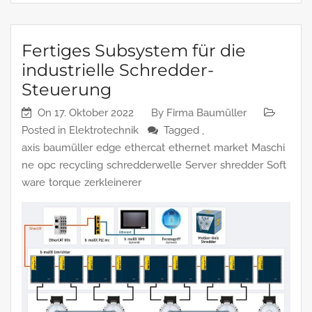
Fertiges Subsystem für die
industrielle Schredder-
Steuerung
On
17. Oktober 2022
By
Firma Baumüller
Posted in
Elektrotechnik
Tagged ,
axis
baumüller
edge
ethercat
ethernet
market
Maschi
ne
opc
recycling
schredderwelle
Server
shredder
Soft
ware
torque
zerkleinerer