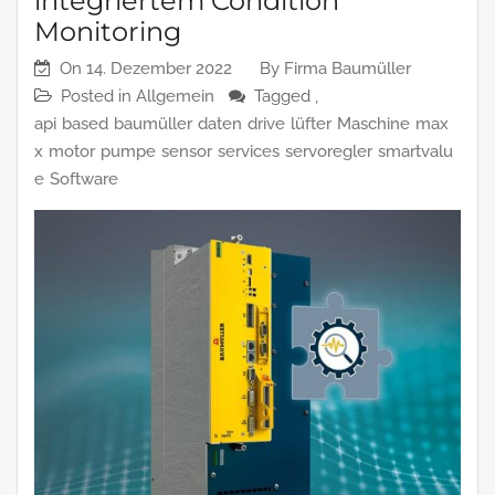
integriertem Condition
Monitoring
On
14. Dezember 2022
By
Firma Baumüller
Posted in
Allgemein
Tagged ,
api
based
baumüller
daten
drive
lüfter
Maschine
max
x
motor
pumpe
sensor
services
servoregler
smartvalu
e
Software