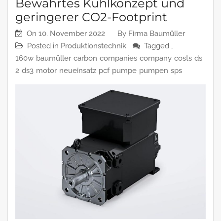
Bewährtes Kühlkonzept und
geringerer CO2-Footprint
On
10. November 2022
By
Firma Baumüller
Posted in
Produktionstechnik
Tagged ,
160w
baumüller
carbon
companies
company
costs
ds
2
ds3
motor
neueinsatz
pcf
pumpe
pumpen
sps