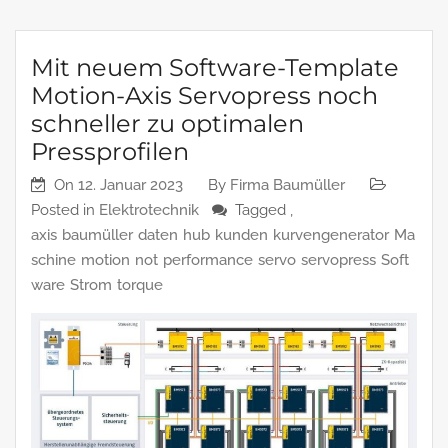
Mit neuem Software-Template
Motion-Axis Servopress noch
schneller zu optimalen
Pressprofilen
On
12. Januar 2023
By
Firma Baumüller
Posted in
Elektrotechnik
Tagged ,
axis
baumüller
daten
hub
kunden
kurvengenerator
Ma
schine
motion
not
performance
servo
servopress
Soft
ware
Strom
torque