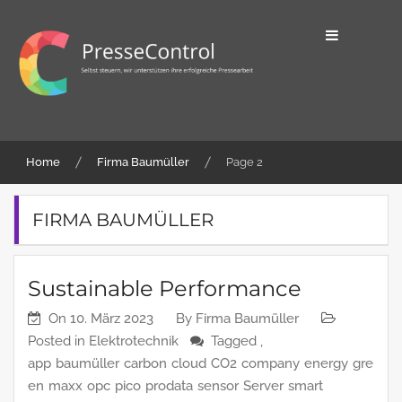
Skip
to
content
Selbst steuern, wir unterstützen ihre
PresseControl
erfolgreiche Pressearbeit
Home
Firma Baumüller
Page 2
FIRMA BAUMÜLLER
Sustainable Performance
On
10. März 2023
By
Firma Baumüller
Posted in
Elektrotechnik
Tagged ,
app
baumüller
carbon
cloud
CO2
company
energy
gre
en
maxx
opc
pico
prodata
sensor
Server
smart