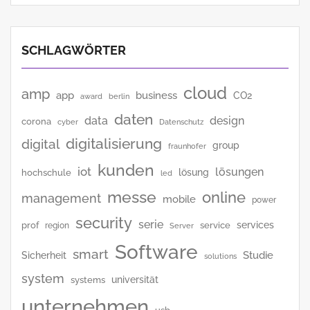
SCHLAGWÖRTER
cloud
amp
app
business
CO2
award
berlin
daten
data
design
corona
cyber
Datenschutz
digitalisierung
digital
group
fraunhofer
kunden
iot
lösungen
lösung
hochschule
led
messe
online
management
mobile
power
security
serie
services
prof
service
region
Server
Software
smart
Studie
Sicherheit
solutions
system
universität
systems
unternehmen