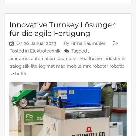
Innovative Turnkey Lösungen
für die agile Fertigung
On
20. Januar 2023
By
Firma Baumüller
Posted in
Elektrotechnik
Tagged ,
amr
amrs
automation
baumüller
healthcare
industry
in
tralogistik
lite
logimat
max
mobile
mrk
roboter
robotic
s
shuttle