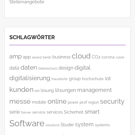
Stellenangebote
SCHLAGWÖRTER
cloud
amp
app
business
CO2
corona
award
cyber
berlin
daten
digital
data
design
Datenschutz
digitalisierung
iot
group
hochschule
fraunhofer
kunden
management
lösungen
lösung
led
messe
online
security
mobile
power
prof
region
smart
serie
services
Sicherheit
service
Server
Software
system
Studie
systems
solutions