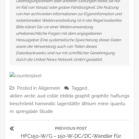
Übertragungsfehlern oder anderen Störungen haftet sie nur
im Fall von Vorsatz oder grober Fahrlässigkeit. Die Nutzung
von hier archivierten Informationen zur Eigeninformation und
redaktionellen Weiterverarbeitung ist in der Regel kostenfrei.
Bitte klären Sie vor einer Weiterverwendung
urheberrechtliche Fragen mit dem angegebenen
Herausgeber. Eine systematische Speicherung dieser Daten
sowie die Verwendung auch von Teilen dieses
Datenbankwerks sind nur mit schriftlicher Genehmigung
durch die United News Network GmbH gestattet.
Posted in
Allgemein
Tagged ,
aktien
arctic
aud
collie
ebitda
graphit
graphite
haftungs
beschränkt
hanseatic
lagerstätte
lithium
mine
quantu
m
springdale
Studie
Beitragsnavigation
PREVIOUS POST
Previous
HFC150-W/G – 150-W-DC/DC-Wandler Für