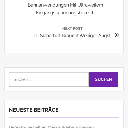
Post:
Bahnanwendungen Mit Ultraweitem
Eingangsspannungsbereich
NEXT POST
Next
IT-Sicherheit Braucht Weniger Angst
Post:
Suchen
nach:
NEUESTE BEITRÄGE
Detektor gezielt an Messaufgabe anpassen