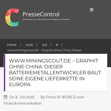
Skip
to
content
Selbst steuern, wir unterstützen ihre
PresseControl
erfolgreiche Pressearbeit
Home
2026
Juli
8
www.miningscout.de – Graphit ohne China: Dieser
Batteriemetallentwickler baut seine eigene Lieferkette in
WWW.MININGSCOUT.DE – GRAPHIT
Europa
OHNE CHINA: DIESER
BATTERIEMETALLENTWICKLER BAUT
SEINE EIGENE LIEFERKETTE IN
EUROPA
On
8. Juli 2026
By
Firma IR-WORLD.com
Finanzkommunikation