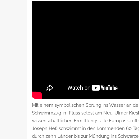
Mit einem symbolischen Sprung ins Wasser an d
Schwimmzug im Fluss selbst am Neu-Ulmer Kiesb
wissenschaftlichen Ermittlungsfälle Europas erö
Joseph Heß schwimmt in den kommenden 60 Tage
durch zehn Länder bis zur Mündung ins Schwarze 