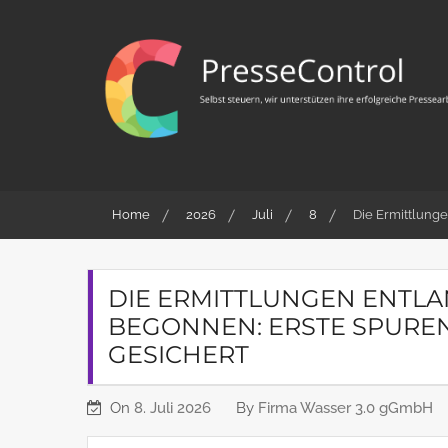
Skip
to
content
PresseControl
Selbst steuern, wir unterstützen ihre erfolgreiche
Pressearbeit
Home
2026
Juli
8
Die Ermittlung
DIE ERMITTLUNGEN ENTL
BEGONNEN: ERSTE SPURE
GESICHERT
On
8. Juli 2026
By
Firma Wasser 3.0 gGmbH