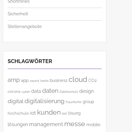
Shortnews
Sicherheit
Stellenangebote
SCHLAGWÖRTER
cloud
amp
app
business
CO2
award
berlin
daten
data
design
corona
cyber
Datenschutz
digitalisierung
digital
group
fraunhofer
kunden
iot
lösung
hochschule
led
messe
management
lösungen
mobile