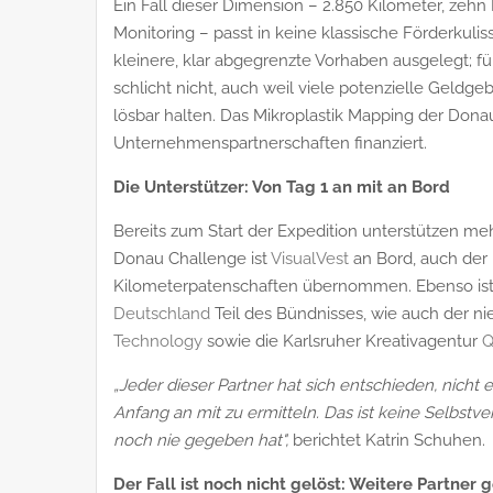
Ein Fall dieser Dimension – 2.850 Kilometer, zeh
Monitoring – passt in keine klassische Förderkulis
kleinere, klar abgegrenzte Vorhaben ausgelegt; f
schlicht nicht, auch weil viele potenzielle Geldg
lösbar halten. Das Mikroplastik Mapping der Do
Unternehmenspartnerschaften finanziert.
Die Unterstützer: Von Tag 1 an mit an Bord
Bereits zum Start der Expedition unterstützen meh
Donau Challenge ist
VisualVest
an Bord, auch der
Kilometerpatenschaften übernommen. Ebenso ist
Deutschland
Teil des Bündnisses, wie auch der ni
Technology
sowie die Karlsruher Kreativagentur
Q
„Jeder dieser Partner hat sich entschieden, nicht 
Anfang an mit zu ermitteln. Das ist keine Selbstve
noch nie gegeben hat",
berichtet Katrin Schuhen.
Der Fall ist noch nicht gelöst: Weitere Partner 