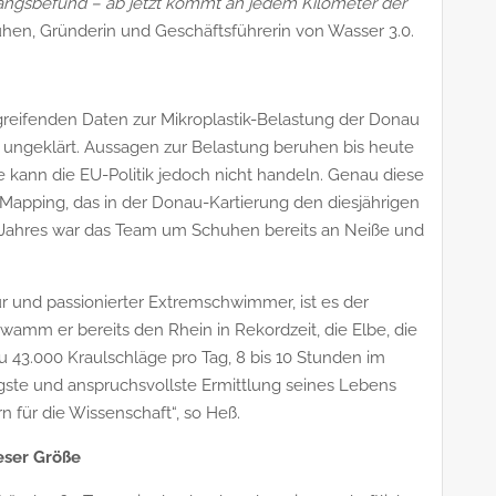
angsbefund – ab jetzt kommt an jedem Kilometer der
uhen, Gründerin und Geschäftsführerin von Wasser 3.0.
rgreifenden Daten zur Mikroplastik-Belastung der Donau
ang ungeklärt. Aussagen zur Belastung beruhen bis heute
 kann die EU-Politik jedoch nicht handeln. Genau diese
Mapping, das in der Donau-Kartierung den diesjährigen
n Jahres war das Team um Schuhen bereits an Neiße und
r und passionierter Extremschwimmer, ist es der
hwamm er bereits den Rhein in Rekordzeit, die Elbe, die
u 43.000 Kraulschläge pro Tag, 8 bis 10 Stunden im
gste und anspruchsvollste Ermittlung seines Lebens
n für die Wissenschaft“, so Heß.
eser Größe