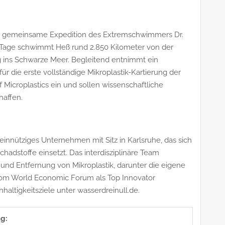
e gemeinsame Expedition des Extremschwimmers Dr.
Tage schwimmt Heß rund 2.850 Kilometer von der
ins Schwarze Meer. Begleitend entnimmt ein
r die erste vollständige Mikroplastik-Kartierung der
f Microplastics ein und sollen wissenschaftliche
haffen.
innütziges Unternehmen mit Sitz in Karlsruhe, das sich
hadstoffe einsetzt. Das interdisziplinäre Team
 und Entfernung von Mikroplastik, darunter die eigene
 vom World Economic Forum als Top Innovator
altigkeitsziele unter wasserdreinull.de.
g: