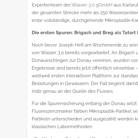
Expertenteam der
Wasser 3.0 gGmbH
aus Karlsru
der gesamten Strecke mehr als 250 Wasserproben a
erste vollständige, durchgehende Mikroplastik-Ka
Die ersten Spuren: Brigach und Breg als Tator
Noch bevor Joseph Heß am Wochenende zu seiner
von Wasser 3.0 bereits vorgearbeitet: An Brigach u
Donaueschingen zur Donau vereinen, wurden vora
Ergebnisse sind bereits jetzt öffentlich einsehbar
weltweit ersten interaktiven Plattform zur standar
Belastungen in Gewässern. Der Fall beginnt damit 
Indiz genau an der Quelle des Flusses.
Für die Spurensicherung entlang der Donau setzt
Fluoreszenzmarker färben Mikroplastik-Partikel sel
Partikeln unterschieden und ausgezählt werden k
klassischen Labormethoden.