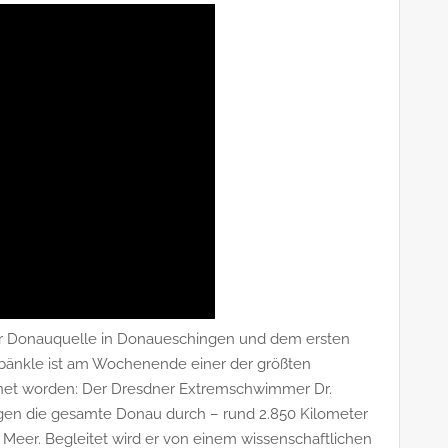
er Donauquelle in Donaueschingen und dem ersten
änkle ist am Wochenende einer der größten
ffnet worden: Der Dresdner Extremschwimmer Dr.
n die gesamte Donau durch – rund 2.850 Kilometer
Meer. Begleitet wird er von einem wissenschaftlichen