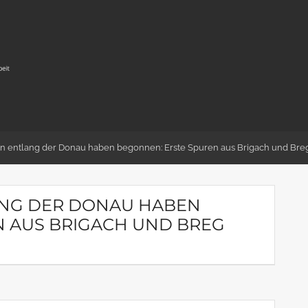
en entlang der Donau haben begonnen: Erste Spuren aus Brigach und Breg
ANG DER DONAU HABEN
N AUS BRIGACH UND BREG