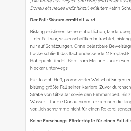
„Die Werte aus Brigach und Breg sind unser Ausg
Donau ein neues Indiz hinzu", erläutert
Katrin Sch
Der Fall: Warum ermittelt wird
Bislang existieren keine einheitlichen, länderübe
– der Fall war, wissenschaftlich betrachtet, bisl
nur auf Schätzungen. Ohne belastbare Beweislage
Lücke schließt das flächendeckende Mikroplastik 
Höhepunkt findet. Bereits im Mai und Juni diese
Neckar unterwegs.
Für Joseph Heß, promovierter Wirtschaftsingenieu
bislang größte Fall seiner Karriere. Zuvor durchsc
Straße von Gibraltar sowie den Fehmarnbelt. Bis z
Wasser – für die Donau nimmt er sich nun die län
vor. „Ich schwimme nicht für einen Rekord, sonder
Keine Forschungs-Fördertöpfe für einen Fall di