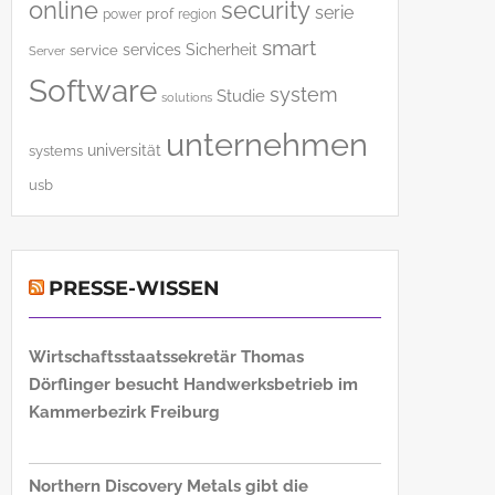
online
security
serie
power
prof
region
smart
services
Sicherheit
service
Server
Software
system
Studie
solutions
unternehmen
universität
systems
usb
PRESSE-WISSEN
Wirtschaftsstaatssekretär Thomas
Dörflinger besucht Handwerksbetrieb im
Kammerbezirk Freiburg
Northern Discovery Metals gibt die