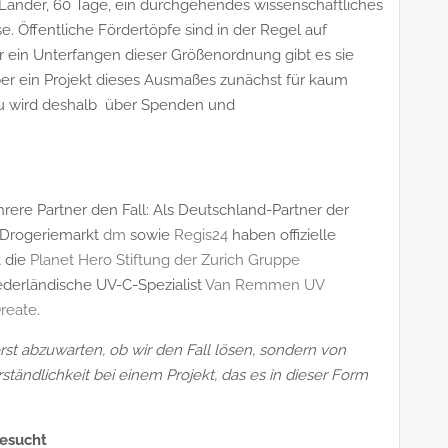
n Länder, 60 Tage, ein durchgehendes wissenschaftliches
se. Öffentliche Fördertöpfe sind in der Regel auf
ür ein Unterfangen dieser Größenordnung gibt es sie
eber ein Projekt dieses Ausmaßes zunächst für kaum
nau wird deshalb über Spenden und
rere Partner den Fall: Als Deutschland-Partner der
 Drogeriemarkt
dm
sowie
Regis24
haben offizielle
 die
Planet Hero Stiftung der Zurich Gruppe
ederländische UV-C-Spezialist
Van Remmen UV
reate
.
erst abzuwarten, ob wir den Fall lösen, sondern von
rständlichkeit bei einem Projekt, das es in dieser Form
gesucht