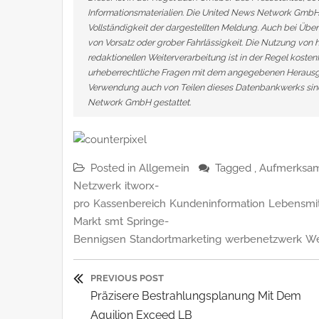
Informationsmaterialien. Die United News Network GmbH 
Vollständigkeit der dargestellten Meldung. Auch bei Über
von Vorsatz oder grober Fahrlässigkeit. Die Nutzung von h
redaktionellen Weiterverarbeitung ist in der Regel kosten
urheberrechtliche Fragen mit dem angegebenen Herausge
Verwendung auch von Teilen dieses Datenbankwerks sind
Network GmbH gestattet.
Posted in
Allgemein
Tagged ,
Aufmerksam
Netzwerk
itworx-
pro
Kassenbereich
Kundeninformation
Lebensmit
Markt
smt
Springe-
Bennigsen
Standortmarketing
werbenetzwerk
We
Beitragsnavigatio
PREVIOUS POST
Previous
Präzisere Bestrahlungsplanung Mit Dem
Post:
Aquilion Exceed LB