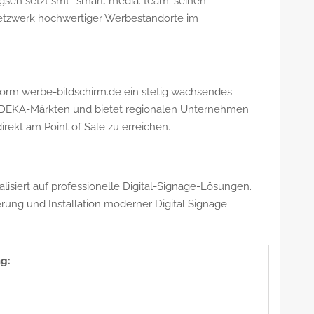
igsen setzt smt -smart. media. team. seinen
etzwerk hochwertiger Werbestandorte im
ttform werbe-bildschirm.de ein stetig wachsendes
EDEKA-Märkten und bietet regionalen Unternehmen
irekt am Point of Sale zu erreichen.
alisiert auf professionelle Digital-Signage-Lösungen.
rung und Installation moderner Digital Signage
g: