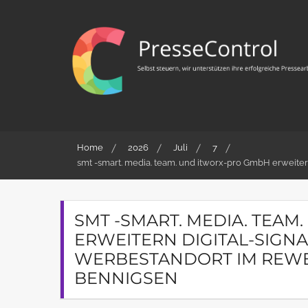
Skip
to
content
PresseControl
Selbst steuern, wir unterstützen ihre erfolgreiche
Pressearbeit
Home
2026
Juli
7
smt -smart. media. team. und itworx-pro GmbH erweit
SMT -SMART. MEDIA. TEA
ERWEITERN DIGITAL-SIGN
WERBESTANDORT IM REWE-
BENNIGSEN