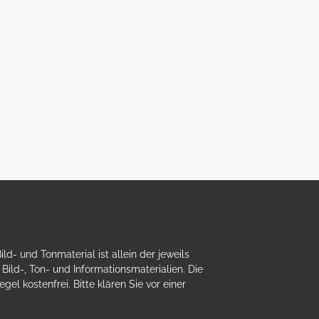
- und Tonmaterial ist allein der jeweils
ild-, Ton- und Informationsmaterialien. Die
el kostenfrei. Bitte klären Sie vor einer