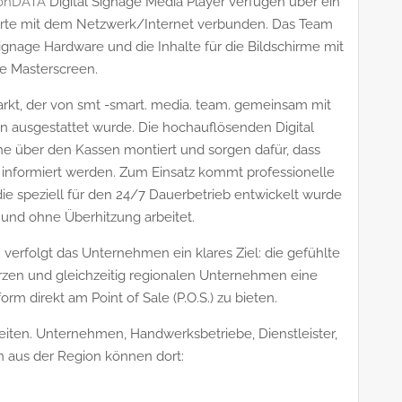
onDATA
Digital Signage Media Player verfügen über ein
arte mit dem Netzwerk/Internet verbunden. Das Team
ignage Hardware und die Inhalte für die Bildschirme mit
e Masterscreen.
Markt, der von smt -smart. media. team. gemeinsam mit
n ausgestattet wurde. Die hochauflösenden Digital
he über den Kassen montiert und sorgen dafür, dass
nformiert werden. Zum Einsatz kommt professionelle
ie speziell für den 24/7 Dauerbetrieb entwickelt wurde
 und ohne Überhitzung arbeitet.
erfolgt das Unternehmen ein klares Ziel: die gefühlte
rzen und gleichzeitig regionalen Unternehmen eine
 direkt am Point of Sale (P.O.S.) zu bieten.
keiten. Unternehmen, Handwerksbetriebe, Dienstleister,
en aus der Region können dort: