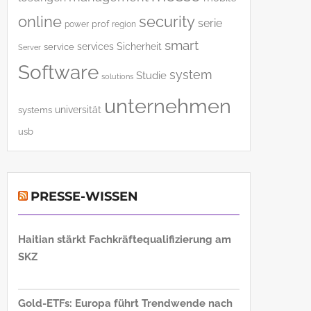
online
security
serie
power
prof
region
smart
services
Sicherheit
service
Server
Software
system
Studie
solutions
unternehmen
universität
systems
usb
PRESSE-WISSEN
Haitian stärkt Fachkräftequalifizierung am
SKZ
Gold-ETFs: Europa führt Trendwende nach