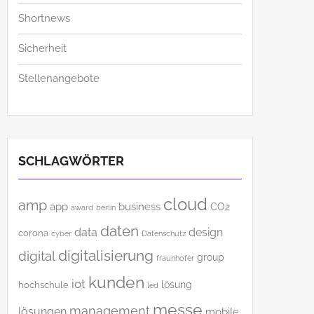
Shortnews
Sicherheit
Stellenangebote
SCHLAGWÖRTER
cloud
amp
app
business
CO2
award
berlin
daten
data
design
corona
cyber
Datenschutz
digitalisierung
digital
group
fraunhofer
kunden
iot
lösung
hochschule
led
messe
management
lösungen
mobile