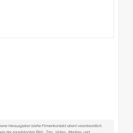
ebene Herausgeber (siehe Firmenkontakt oben) verantwortlich.
owie der angehängten Bild-, Ton-, Video-, Medien- und