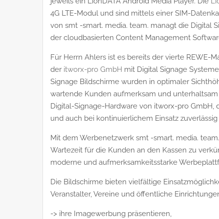
jeweils ein LionDATA Android Media Player. Die
Li
4G LTE-Modul und sind mittels einer SIM-Datenk
von smt -smart. media. team. managt die Digital S
der cloudbasierten Content Management Softwar
Für Herrn Ahlers ist es bereits der vierte REWE-
der
itworx-pro GmbH
mit Digital Signage Systeme
Signage Bildschirme wurden in optimaler Sichthö
wartende Kunden aufmerksam und unterhaltsam i
Digital-Signage-Hardware von itworx-pro GmbH, d
und auch bei kontinuierlichem Einsatz zuverlässig
Mit dem Werbenetzwerk smt -smart. media. team. v
Wartezeit für die Kunden an den Kassen zu verkü
moderne und aufmerksamkeitsstarke Werbeplattform
Die Bildschirme bieten vielfältige Einsatzmöglich
Veranstalter, Vereine und öffentliche Einrichtung
-> ihre Imagewerbung präsentieren,