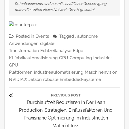
Datenbankwerks sind nur mit schriftlicher Genehmigung
durch die United News Network GmbH gestattet.
Posted in
Events
Tagged ,
autonome
Anwendungen
digitale
Transformation
Echtzeitanalyse
Edge
KI
fabrikautomatisierung
GPU-Computing
Industrie-
GPU-
Plattformen
industrieautomatisierung
Maschinenvision
NVIDIA® Jetson
robuste Embedded-Systeme
Beitragsnavigation
PREVIOUS POST
Previous
Durchlaufzeit Reduzieren In Der Lean
Post:
Production: Strategien, Einflussfaktoren Und
Praxisnahe Optimierung Im Industriellen
Materialfluss