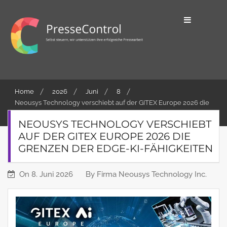
Skip
to
content
Selbst steuern, wir unterstützen ihre
PresseControl
erfolgreiche Pressearbeit
Home
2026
Juni
8
Neousys Technology verschiebt auf der GITEX Europe 2026 die
Grenzen der Edge-KI-Fähigkeiten
NEOUSYS TECHNOLOGY VERSCHIEBT
AUF DER GITEX EUROPE 2026 DIE
GRENZEN DER EDGE-KI-FÄHIGKEITEN
On
8. Juni 2026
By
Firma Neousys Technology Inc.