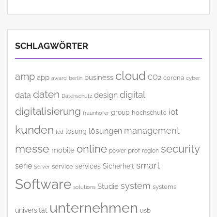
SCHLAGWÖRTER
cloud
amp
app
business
CO2
corona
award
cyber
berlin
daten
digital
data
design
Datenschutz
digitalisierung
iot
group
hochschule
fraunhofer
kunden
management
lösungen
lösung
led
messe
online
security
mobile
power
prof
region
smart
serie
services
Sicherheit
service
Server
Software
system
Studie
systems
solutions
unternehmen
universität
usb