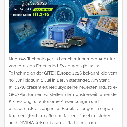
Neousys Technology, ein branchenführender Anbieter
von robusten Embedded-Systemen, gibt seine
Teilnahme an der GITEX Europe 2026 bekannt, die vom
30. Juni bis zum 1. Juli in Berlin stattfindet. Am Stand
#H1.2-16 präsentiert Neousys seine neuesten Industrie-
GPU-Plattformen vorstellen, die industrieweit führende
KI-Leistung für autonome Anwendungen und
ultrakompakte Designs für Bereitstellungen in engen
Räumen gleichermaßen umfassen. Daneben stehen
auch NVIDIA Jetson-basierte Plattformen im