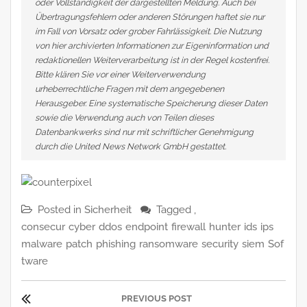
oder Vollständigkeit der dargestellten Meldung. Auch bei
Übertragungsfehlern oder anderen Störungen haftet sie nur
im Fall von Vorsatz oder grober Fahrlässigkeit. Die Nutzung
von hier archivierten Informationen zur Eigeninformation und
redaktionellen Weiterverarbeitung ist in der Regel kostenfrei.
Bitte klären Sie vor einer Weiterverwendung
urheberrechtliche Fragen mit dem angegebenen
Herausgeber. Eine systematische Speicherung dieser Daten
sowie die Verwendung auch von Teilen dieses
Datenbankwerks sind nur mit schriftlicher Genehmigung
durch die United News Network GmbH gestattet.
Posted in
Sicherheit
Tagged ,
consecur
cyber
ddos
endpoint
firewall
hunter
ids
ips
malware
patch
phishing
ransomware
security
siem
Sof
tware
Beitragsnavigation
PREVIOUS POST