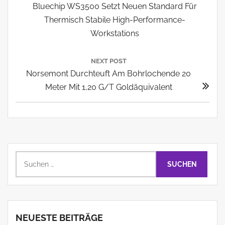
Previous
Bluechip WS3500 Setzt Neuen Standard Für
Post:
Thermisch Stabile High-Performance-
Workstations
NEXT POST
Next
Norsemont Durchteuft Am Bohrlochende 20
Post:
Meter Mit 1,20 G/t Goldäquivalent
Suchen
nach:
NEUESTE BEITRÄGE