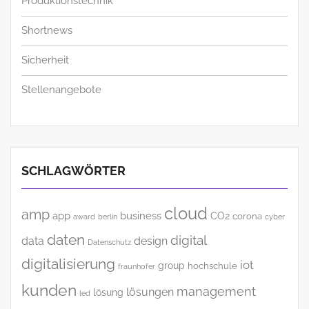
Produktionstechnik
Shortnews
Sicherheit
Stellenangebote
SCHLAGWÖRTER
cloud
amp
app
business
CO2
corona
award
cyber
berlin
daten
digital
data
design
Datenschutz
digitalisierung
iot
group
hochschule
fraunhofer
kunden
management
lösungen
lösung
led