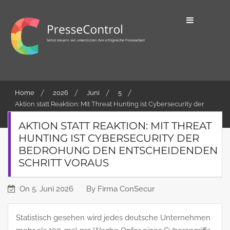
Skip
to
content
Selbst steuern, wir unterstützen ihre
PresseControl
erfolgreiche Pressearbeit
Home
2026
Juni
5
Aktion statt Reaktion: Mit Threat Hunting ist Cybersecurity der
Bedrohung den entscheidenden Schritt voraus
AKTION STATT REAKTION: MIT THREAT
HUNTING IST CYBERSECURITY DER
BEDROHUNG DEN ENTSCHEIDENDEN
SCHRITT VORAUS
On
5. Juni 2026
By
Firma ConSecur
Statistisch gesehen wird jedes deutsche Unternehmen