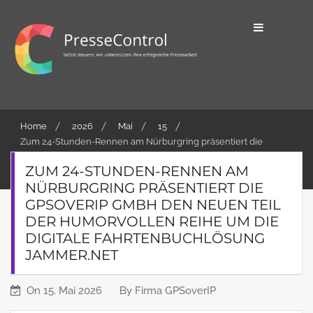
Skip
to
content
Selbst steuern, wir unterstützen ihre
PresseControl
erfolgreiche Pressearbeit
Home
2026
Mai
15
Zum 24-Stunden-Rennen am Nürburgring präsentiert die
GPSoverIP GmbH den neuen Teil der humorvollen Reihe um
ZUM 24-STUNDEN-RENNEN AM
die digitale Fahrtenbuchlösung jammer.net
NÜRBURGRING PRÄSENTIERT DIE
GPSOVERIP GMBH DEN NEUEN TEIL
DER HUMORVOLLEN REIHE UM DIE
DIGITALE FAHRTENBUCHLÖSUNG
JAMMER.NET
On
15. Mai 2026
By
Firma GPSoverIP