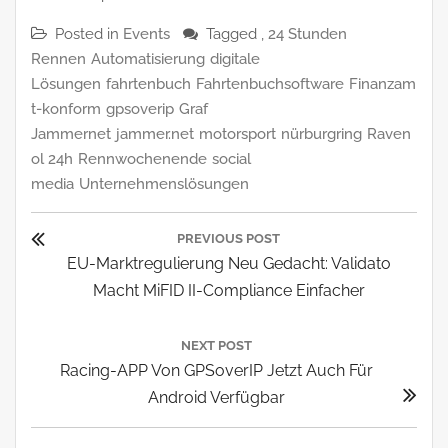
Posted in
Events
Tagged ,
24 Stunden
Rennen
Automatisierung
digitale
Lösungen
fahrtenbuch
Fahrtenbuchsoftware
Finanzam
t-konform
gpsoverip
Graf
Jammernet
jammer.net
motorsport
nürburgring
Raven
ol 24h
Rennwochenende
social
media
Unternehmenslösungen
Beitragsnavigation
PREVIOUS POST
Previous
EU-Marktregulierung Neu Gedacht: Validato
Post:
Macht MiFID II-Compliance Einfacher
NEXT POST
Next
Racing-APP Von GPSoverIP Jetzt Auch Für
Post:
Android Verfügbar