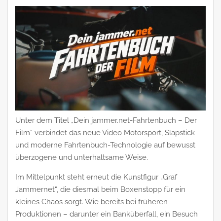
Unter dem Titel „Dein jammer.net-Fahrtenbuch – Der
Film“ verbindet das neue Video Motorsport, Slapstick
und moderne Fahrtenbuch-Technologie auf bewusst
überzogene und unterhaltsame Weise.
Im Mittelpunkt steht erneut die Kunstfigur „Graf
Jammernet“, die diesmal beim Boxenstopp für ein
kleines Chaos sorgt. Wie bereits bei früheren
Produktionen – darunter ein Banküberfall, ein Besuch