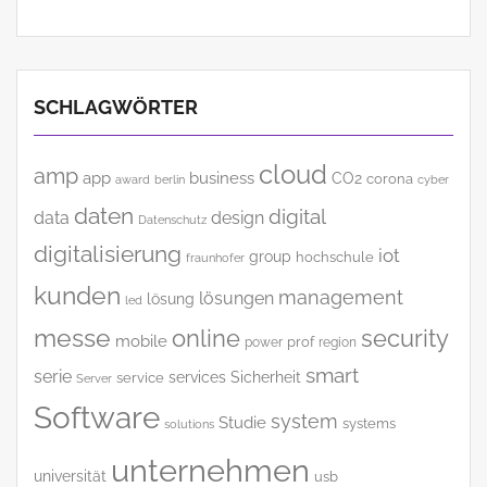
SCHLAGWÖRTER
cloud
amp
app
business
CO2
corona
award
cyber
berlin
daten
digital
data
design
Datenschutz
digitalisierung
iot
group
hochschule
fraunhofer
kunden
management
lösungen
lösung
led
messe
online
security
mobile
power
prof
region
smart
serie
services
Sicherheit
service
Server
Software
system
Studie
systems
solutions
unternehmen
universität
usb