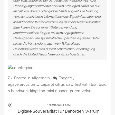
oder Vollständigkeit der dargestellten Meldung. Auch bei
Übertragungsfehlern oder anderen Störungen haftet sie nur
im Fall von Vorsatz oder grober Fahrlässigkeit. Die Nutzung
von hier archivierten Informationen zur Eigeninformation und
redaktionellen Weiterverarbeitung ist in der Regel kostenfrei.
Bitte klären Sie vor einer Weiterverwendung
urheberrechtliche Fragen mit dem angegebenen
Herausgeber. Eine systematische Speicherung dieser Daten
sowie die Verwendung auch von Teilen dieses
Datenbankwerks sind nur mit schriftlicher Genehmigung
durch die United News Network GmbH gestattet.
Posted in
Allgemein
Tagged ,
agave
arctis
bmw
caparol
citrus
daw
festival
Flux
fluxu
s
handwerk
kingston
mini
nuance
puren
velvet
Beitragsnavigation
PREVIOUS POST
Previous
Digitale Souveränität Für Behörden: Warum