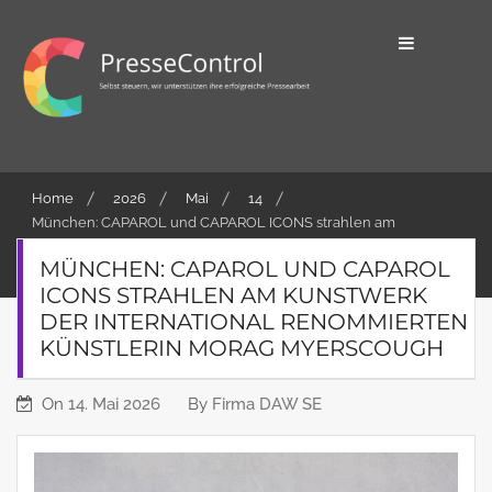
Skip
to
content
Selbst steuern, wir unterstützen ihre
PresseControl
erfolgreiche Pressearbeit
Home
2026
Mai
14
München: CAPAROL und CAPAROL ICONS strahlen am
Kunstwerk der international renommierten Künstlerin Morag
MÜNCHEN: CAPAROL UND CAPAROL
Myerscough
ICONS STRAHLEN AM KUNSTWERK
DER INTERNATIONAL RENOMMIERTEN
KÜNSTLERIN MORAG MYERSCOUGH
On
14. Mai 2026
By
Firma DAW SE