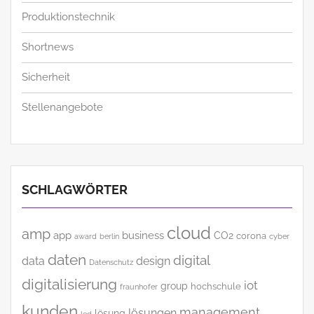
Produktionstechnik
Shortnews
Sicherheit
Stellenangebote
SCHLAGWÖRTER
cloud
amp
app
business
CO2
corona
award
cyber
berlin
daten
digital
data
design
Datenschutz
digitalisierung
iot
group
hochschule
fraunhofer
kunden
management
lösungen
lösung