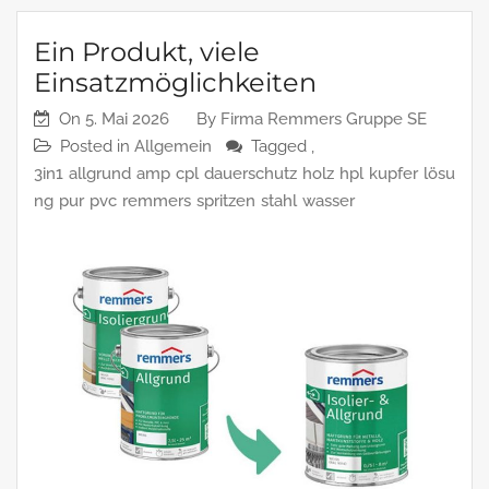
Ein Produkt, viele
Einsatzmöglichkeiten
On
5. Mai 2026
By
Firma Remmers Gruppe SE
Posted in
Allgemein
Tagged ,
3in1
allgrund
amp
cpl
dauerschutz
holz
hpl
kupfer
lösu
ng
pur
pvc
remmers
spritzen
stahl
wasser