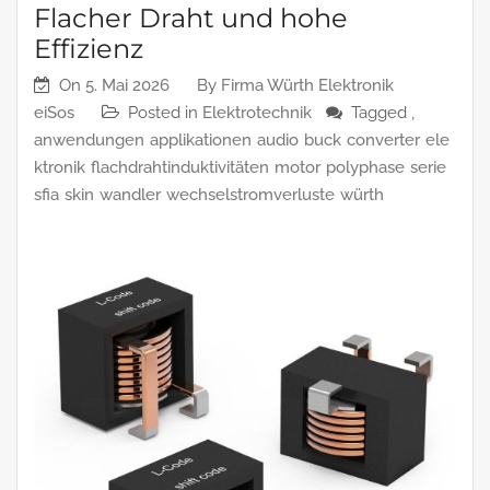
Flacher Draht und hohe
Effizienz
On
5. Mai 2026
By
Firma Würth Elektronik
eiSos
Posted in
Elektrotechnik
Tagged ,
anwendungen
applikationen
audio
buck
converter
ele
ktronik
flachdrahtinduktivitäten
motor
polyphase
serie
sfia
skin
wandler
wechselstromverluste
würth