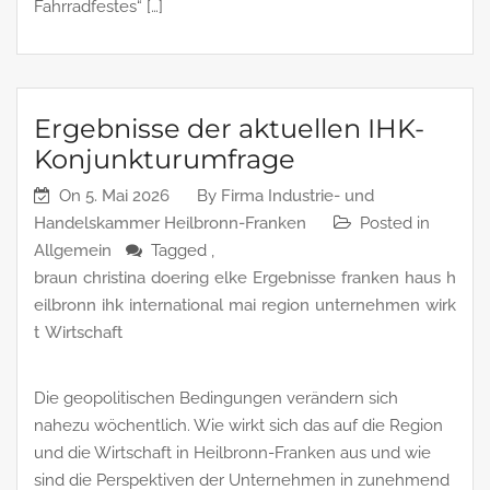
Fahrradfestes“ […]
Ergebnisse der aktuellen IHK-
Konjunkturumfrage
On
5. Mai 2026
By
Firma Industrie- und
Handelskammer Heilbronn-Franken
Posted in
Allgemein
Tagged ,
braun
christina
doering
elke
Ergebnisse
franken
haus
h
eilbronn
ihk
international
mai
region
unternehmen
wirk
t
Wirtschaft
Die geopolitischen Bedingungen verändern sich
nahezu wöchentlich. Wie wirkt sich das auf die Region
und die Wirtschaft in Heilbronn-Franken aus und wie
sind die Perspektiven der Unternehmen in zunehmend