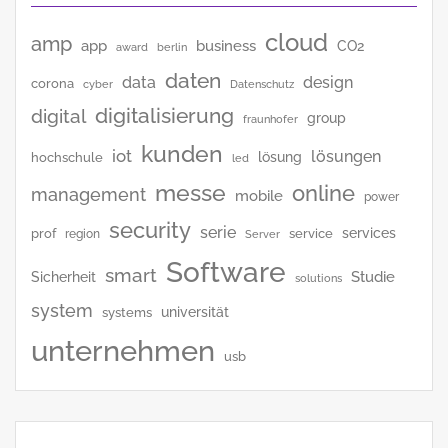
cloud
amp
app
business
CO2
award
berlin
daten
data
design
corona
cyber
Datenschutz
digitalisierung
digital
group
fraunhofer
kunden
iot
lösungen
lösung
hochschule
led
messe
online
management
mobile
power
security
serie
services
prof
service
region
Server
Software
smart
Studie
Sicherheit
solutions
system
universität
systems
unternehmen
usb