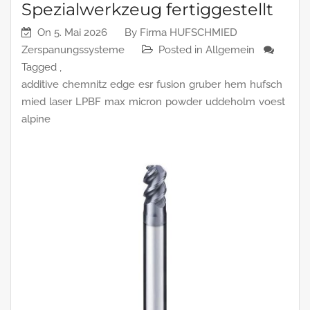
Spezialwerkzeug fertiggestellt
On
5. Mai 2026
By
Firma HUFSCHMIED
Zerspanungssysteme
Posted in
Allgemein
Tagged ,
additive
chemnitz
edge
esr
fusion
gruber
hem
hufsch
mied
laser
LPBF
max
micron
powder
uddeholm
voest
alpine