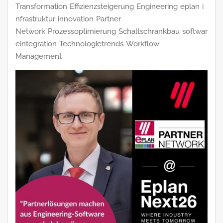
Transformation
Effizienzsteigerung
Engineering
eplan
i
nfrastruktur
innovation
Partner
Network
Prozessoptimierung
Schaltschrankbau
softwar
eintegration
Technologietrends
Workflow
Management