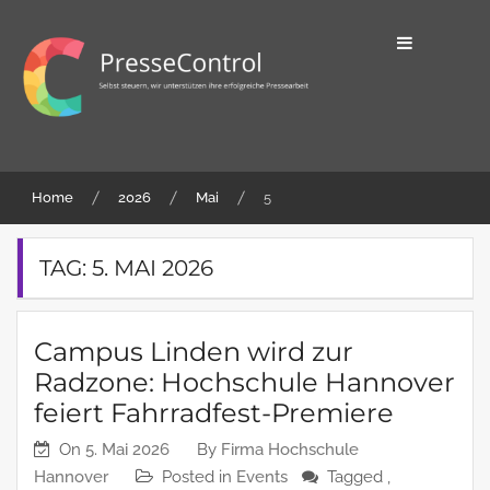
Skip
to
content
Selbst steuern, wir unterstützen ihre
PresseControl
erfolgreiche Pressearbeit
Home
2026
Mai
5
TAG:
5. MAI 2026
Campus Linden wird zur
Radzone: Hochschule Hannover
feiert Fahrradfest-Premiere
On
5. Mai 2026
By
Firma Hochschule
Hannover
Posted in
Events
Tagged ,