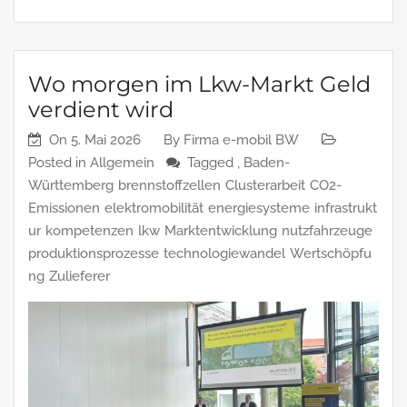
Wo morgen im Lkw-Markt Geld
verdient wird
On
5. Mai 2026
By
Firma e-mobil BW
Posted in
Allgemein
Tagged ,
Baden-
Württemberg
brennstoffzellen
Clusterarbeit
CO2-
Emissionen
elektromobilität
energiesysteme
infrastrukt
ur
kompetenzen
lkw
Marktentwicklung
nutzfahrzeuge
produktionsprozesse
technologiewandel
Wertschöpfu
ng
Zulieferer