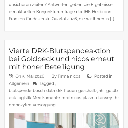
unsicheren Zeiten? Antworten geben die Ergebnisse
der aktuellen Konjunkturumfrage der IHK Heilbronn-
Franken für das erste Quartal 2026, die wir Ihnen in […]
Vierte DRK‑Blutspendeaktion
bei Goldbeck und nicos erneut
mit hoher Beteiligung
On
5. Mai 2026
By
Firma nicos
Posted in
Allgemein
Tagged ,
blutspende
bosch
data
drk
frauen
geschäftsjahr
goldb
eck
logistik
Medikamente
mrd
nicos
plasma
terwey
thr
ombozyten
versorgung