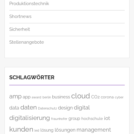
Produktionstechnik
Shortnews
Sicherheit
Stellenangebote
SCHLAGWÖRTER
cloud
amp
app
business
CO2
corona
award
cyber
berlin
daten
digital
data
design
Datenschutz
digitalisierung
iot
group
hochschule
fraunhofer
kunden
management
lösungen
lösung
led