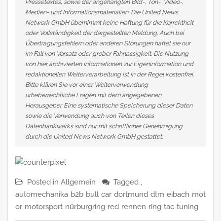
Pressetextes, sowie der angehängten Bild-, Ton-, Video-,
Medien- und Informationsmaterialien. Die United News
Network GmbH übernimmt keine Haftung für die Korrektheit
oder Vollständigkeit der dargestellten Meldung. Auch bei
Übertragungsfehlern oder anderen Störungen haftet sie nur
im Fall von Vorsatz oder grober Fahrlässigkeit. Die Nutzung
von hier archivierten Informationen zur Eigeninformation und
redaktionellen Weiterverarbeitung ist in der Regel kostenfrei.
Bitte klären Sie vor einer Weiterverwendung
urheberrechtliche Fragen mit dem angegebenen
Herausgeber. Eine systematische Speicherung dieser Daten
sowie die Verwendung auch von Teilen dieses
Datenbankwerks sind nur mit schriftlicher Genehmigung
durch die United News Network GmbH gestattet.
Posted in
Allgemein
Tagged ,
automechanika
b2b
bull
car
dortmund
dtm
eibach
mot
or
motorsport
nürburgring
red
rennen
ring
tac
tuning