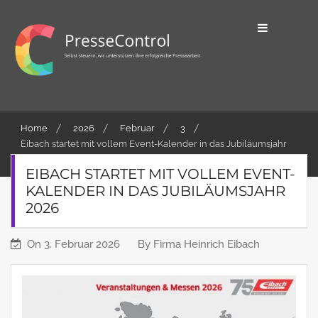
Skip
to
content
Selbst steuern, wir unterstützen ihre
PresseControl
erfolgreiche Pressearbeit
Home
2026
Februar
3
Eibach startet mit vollem Event-Kalender in das Jubiläumsjahr
2026
EIBACH STARTET MIT VOLLEM EVENT-
KALENDER IN DAS JUBILÄUMSJAHR
2026
On
3. Februar 2026
By
Firma Heinrich Eibach