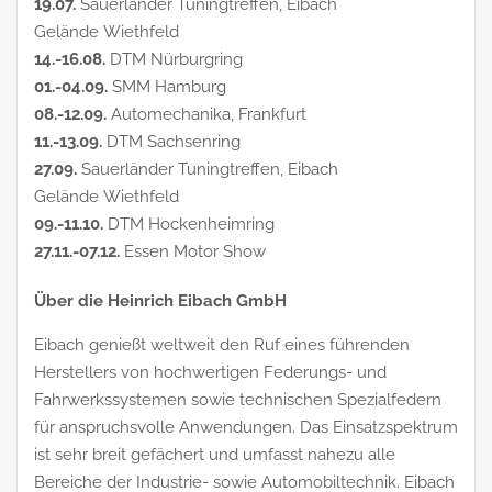
19.07.
Sauerländer Tuningtreffen, Eibach
Gelände Wiethfeld
14.-16.08.
DTM Nürburgring
01.-04.09.
SMM Hamburg
08.-12.09.
Automechanika, Frankfurt
11.-13.09.
DTM Sachsenring
27.09.
Sauerländer Tuningtreffen, Eibach
Gelände Wiethfeld
09.-11.10.
DTM Hockenheimring
27.11.-07.12.
Essen Motor Show
Über die Heinrich Eibach GmbH
Eibach genießt weltweit den Ruf eines führenden
Herstellers von hochwertigen Federungs- und
Fahrwerkssystemen sowie technischen Spezialfedern
für anspruchsvolle Anwendungen. Das Einsatzspektrum
ist sehr breit gefächert und umfasst nahezu alle
Bereiche der Industrie- sowie Automobiltechnik. Eibach