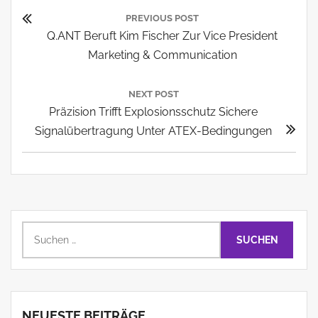
Beitragsnavigation
PREVIOUS POST
Previous
Q.ANT Beruft Kim Fischer Zur Vice President
Post:
Marketing & Communication
NEXT POST
Next
Präzision Trifft Explosionsschutz Sichere
Post:
Signalübertragung Unter ATEX-Bedingungen
Suchen
nach:
NEUESTE BEITRÄGE