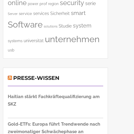
online
security
serie
power
prof
region
smart
services
Sicherheit
service
Server
Software
system
Studie
solutions
unternehmen
universität
systems
usb
PRESSE-WISSEN
Haitian stärkt Fachkräftequalifizierung am
SKZ
Gold-ETFs: Europa führt Trendwende nach
zweimonatiger Schwächephase an