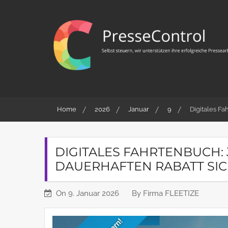
Skip
to
content
PresseControl
Selbst steuern, wir unterstützen ihre erfolgreiche
Pressearbeit
Home
2026
Januar
9
Digitales Fa
DIGITALES FAHRTENBUCH:
DAUERHAFTEN RABATT SI
On
9. Januar 2026
By
Firma FLEETIZE