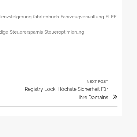
izienzsteigerung
fahrtenbuch
Fahrzeugverwaltung
FLEE
dige
Steuerersparnis
Steueroptimierung
n
NEXT POST
Next
Registry Lock: Höchste Sicherheit Für
Post:
Ihre Domains