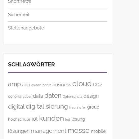
Shortnews
Sicherheit
Stellenangebote
SCHLAGWÖRTER
cloud
amp
app
business
CO2
award
berlin
daten
data
design
corona
cyber
Datenschutz
digitalisierung
digital
group
fraunhofer
kunden
iot
lösung
hochschule
led
messe
management
lösungen
mobile