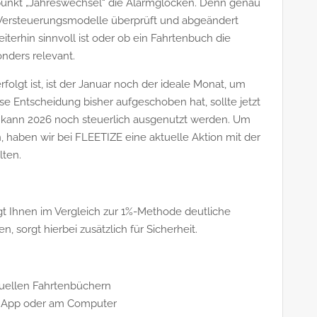
hpunkt „Jahreswechsel“ die Alarmglocken. Denn genau
re Versteuerungsmodelle überprüft und abgeändert
erhin sinnvoll ist oder ob ein Fahrtenbuch die
onders relevant.
olgt ist, ist der Januar noch der ideale Monat, um
se Entscheidung bisher aufgeschoben hat, sollte jetzt
ch kann 2026 noch steuerlich ausgenutzt werden. Um
en, haben wir bei FLEETIZE eine aktuelle Aktion mit der
lten.
t Ihnen im Vergleich zur 1%-Methode deutliche
en, sorgt hierbei zusätzlich für Sicherheit.
nuellen Fahrtenbüchern
er App oder am Computer