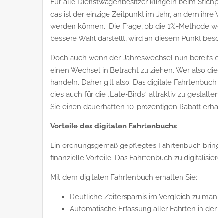
Für alle Dienstwagenbesitzer klingeln beim Stic
das ist der einzige Zeitpunkt im Jahr, an dem ih
werden können. Die Frage, ob die 1%-Methode weit
bessere Wahl darstellt, wird an diesem Punkt bes
Doch auch wenn der Jahreswechsel nun bereits erf
einen Wechsel in Betracht zu ziehen. Wer also die
handeln. Daher gilt also: Das digitale Fahrtenbu
dies auch für die „Late-Birds“ attraktiv zu gestalt
Sie einen dauerhaften 10-prozentigen Rabatt erha
Vorteile des digitalen Fahrtenbuchs
Ein ordnungsgemäß gepflegtes Fahrtenbuch bring
finanzielle Vorteile. Das Fahrtenbuch zu digitalisier
Mit dem digitalen Fahrtenbuch erhalten Sie:
Deutliche Zeitersparnis im Vergleich zu ma
Automatische Erfassung aller Fahrten in d