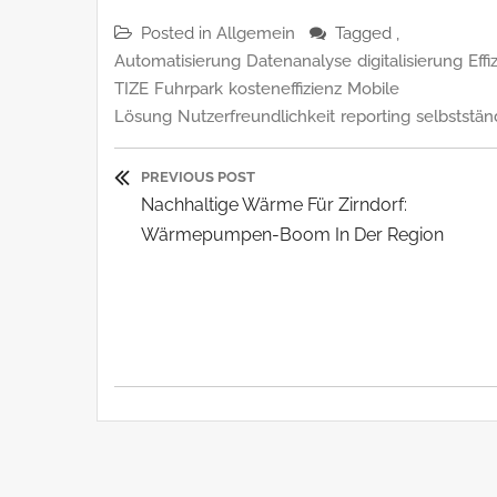
Posted in
Allgemein
Tagged ,
Automatisierung
Datenanalyse
digitalisierung
Eff
TIZE
Fuhrpark
kosteneffizienz
Mobile
Lösung
Nutzerfreundlichkeit
reporting
selbststän
Beitragsnavigatio
PREVIOUS POST
Previous
Nachhaltige Wärme Für Zirndorf:
Post:
Wärmepumpen-Boom In Der Region