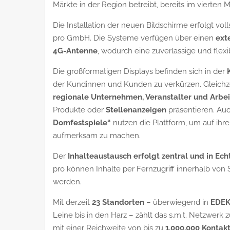
Märkte in der Region betreibt, bereits im vierten M
Die Installation der neuen Bildschirme erfolgt vol
pro GmbH. Die Systeme verfügen über einen
ext
4G-Antenne
, wodurch eine zuverlässige und flexi
Die großformatigen Displays befinden sich in der
der Kundinnen und Kunden zu verkürzen. Gleichzei
regionale Unternehmen, Veranstalter und Arbe
Produkte oder
Stellenanzeigen
präsentieren. Auc
Domfestspiele“
nutzen die Plattform, um auf ih
aufmerksam zu machen.
Der
Inhalteaustausch erfolgt zentral und in Ech
pro können Inhalte per Fernzugriff innerhalb von
werden.
Mit derzeit
23 Standorten
– überwiegend in
EDEK
Leine bis in den Harz – zählt das s.m.t. Netzwerk
mit einer Reichweite von bis zu
1.000.000 Kontak