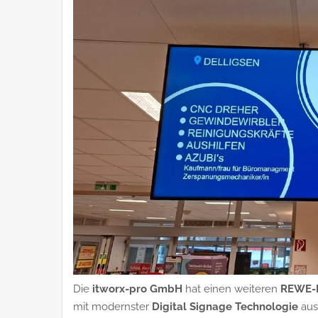
Die
itworx-pro GmbH
hat einen weiteren
REWE-M
mit modernster
Digital Signage Technologie
aus