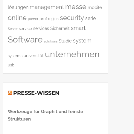
messe
management
lösungen
mobile
online
security
serie
power
prof
region
smart
services
Sicherheit
service
Server
Software
system
Studie
solutions
unternehmen
universität
systems
usb
PRESSE-WISSEN
Werkzeuge für Graphit und feinste
Strukturen