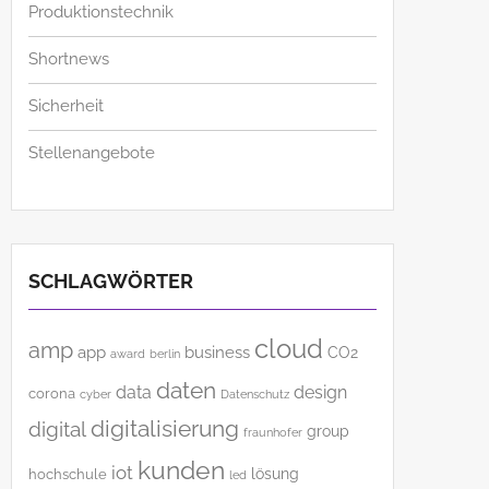
Produktionstechnik
Shortnews
Sicherheit
Stellenangebote
SCHLAGWÖRTER
cloud
amp
app
business
CO2
award
berlin
daten
data
design
corona
cyber
Datenschutz
digitalisierung
digital
group
fraunhofer
kunden
iot
lösung
hochschule
led