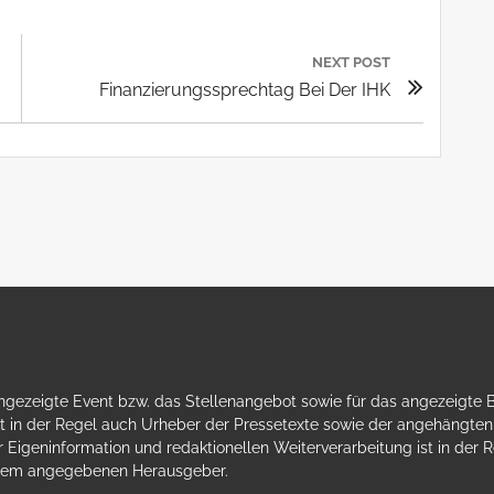
NEXT POST
Next
Finanzierungssprechtag Bei Der IHK
Post:
gezeigte Event bzw. das Stellenangebot sowie für das angezeigte Bild
 in der Regel auch Urheber der Pressetexte sowie der angehängten B
 Eigeninformation und redaktionellen Weiterverarbeitung ist in der Reg
 dem angegebenen Herausgeber.