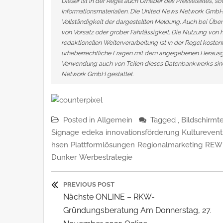
Dieser ist in der Regel auch Urheber des Pressetextes, s
Informationsmaterialien. Die United News Network GmbH 
Vollständigkeit der dargestellten Meldung. Auch bei Über
von Vorsatz oder grober Fahrlässigkeit. Die Nutzung von h
redaktionellen Weiterverarbeitung ist in der Regel kosten
urheberrechtliche Fragen mit dem angegebenen Herausge
Verwendung auch von Teilen dieses Datenbankwerks sind
Network GmbH gestattet.
Posted in
Allgemein
Tagged ,
Bildschirmt
Signage
edeka
innovationsförderung
Kulturevent
hsen
Plattformlösungen
Regionalmarketing
REWE
Dunker
Werbestrategie
Beitragsnavigatio
PREVIOUS POST
Previous
Nächste ONLINE – RKW-
Post:
Gründungsberatung Am Donnerstag, 27.