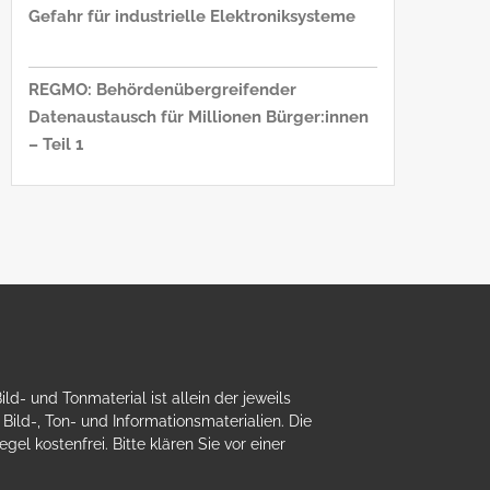
Gefahr für industrielle Elektroniksysteme
REGMO: Behördenübergreifender
Datenaustausch für Millionen Bürger:innen
– Teil 1
- und Tonmaterial ist allein der jeweils
ild-, Ton- und Informationsmaterialien. Die
el kostenfrei. Bitte klären Sie vor einer