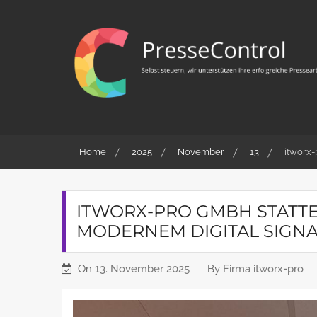
Skip
to
content
PresseControl
Selbst steuern, wir unterstützen ihre erfolgreiche
Pressearbeit
Home
2025
November
13
itworx-
ITWORX-PRO GMBH STATTE
MODERNEM DIGITAL SIGNA
On
13. November 2025
By
Firma itworx-pro