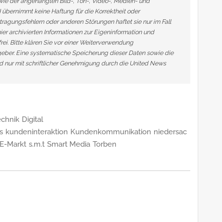
owie der angehängten Bild-, Ton-, Video-, Medien- und
übernimmt keine Haftung für die Korrektheit oder
tragungsfehlern oder anderen Störungen haftet sie nur im Fall
ier archivierten Informationen zur Eigeninformation und
frei. Bitte klären Sie vor einer Weiterverwendung
ber. Eine systematische Speicherung dieser Daten sowie die
 nur mit schriftlicher Genehmigung durch die United News
echnik
Digital
s
kundeninteraktion
Kundenkommunikation
niedersac
-Markt
s.m.t
Smart Media
Torben
n