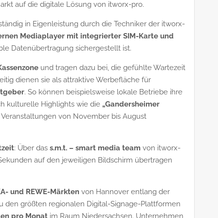
arkt auf die digitale Lösung von itworx-pro.
lständig in Eigenleistung durch die Techniker der itworx-
ernen Mediaplayer mit integrierter SIM-Karte und
ble Datenübertragung sichergestellt ist.
Kassenzone
und tragen dazu bei, die gefühlte Wartezeit
tig dienen sie als attraktive Werbefläche für
itgeber
. So können beispielsweise lokale Betriebe ihre
h kulturelle Highlights wie die
„Gandersheimer
re Veranstaltungen von November bis August
tzeit
: Über das
s.m.t. – smart media team
von itworx-
 Sekunden auf den jeweiligen Bildschirm übertragen
A- und REWE-Märkten
von Hannover entlang der
 zu den größten regionalen Digital-Signage-Plattformen
ten pro Monat
im Raum Niedersachsen. Unternehmen