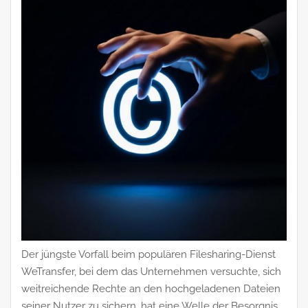
Der jüngste Vorfall beim populären Filesharing-Dienst
WeTransfer, bei dem das Unternehmen versuchte, sich
weitreichende Rechte an den hochgeladenen Dateien
seiner Nutzer zu sichern, hat eine Welle der Besorgnis