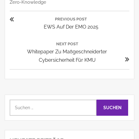
Zero-Knowledge
Beitragsnavigation
PREVIOUS POST
Previous
EWS Auf Der EMO 2025
Post:
NEXT POST
Next
Whitepaper Zu Maßgeschneiderter
Post:
Cybersicherheit Für KMU
Suchen
nach: