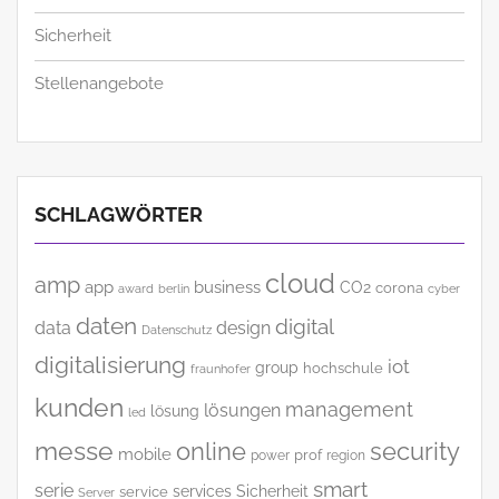
Sicherheit
Stellenangebote
SCHLAGWÖRTER
cloud
amp
app
business
CO2
corona
award
cyber
berlin
daten
digital
data
design
Datenschutz
digitalisierung
iot
group
hochschule
fraunhofer
kunden
management
lösungen
lösung
led
messe
online
security
mobile
power
prof
region
smart
serie
services
Sicherheit
service
Server