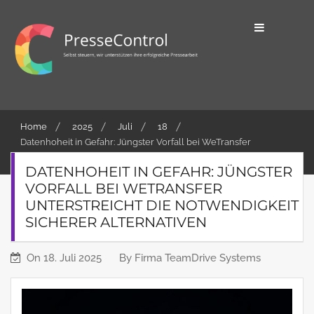
Skip
to
content
Selbst steuern, wir unterstützen ihre
PresseControl
erfolgreiche Pressearbeit
Home
2025
Juli
18
Datenhoheit in Gefahr: Jüngster Vorfall bei WeTransfer
unterstreicht die Notwendigkeit sicherer Alternativen
DATENHOHEIT IN GEFAHR: JÜNGSTER
VORFALL BEI WETRANSFER
UNTERSTREICHT DIE NOTWENDIGKEIT
SICHERER ALTERNATIVEN
On
18. Juli 2025
By
Firma TeamDrive Systems