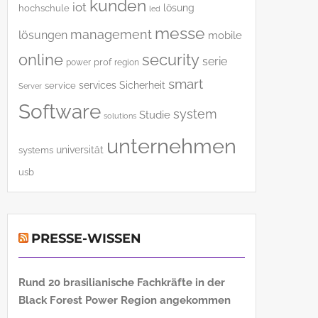
kunden
iot
lösung
hochschule
led
messe
management
lösungen
mobile
online
security
serie
power
prof
region
smart
services
Sicherheit
service
Server
Software
system
Studie
solutions
unternehmen
universität
systems
usb
PRESSE-WISSEN
Rund 20 brasilianische Fachkräfte in der
Black Forest Power Region angekommen