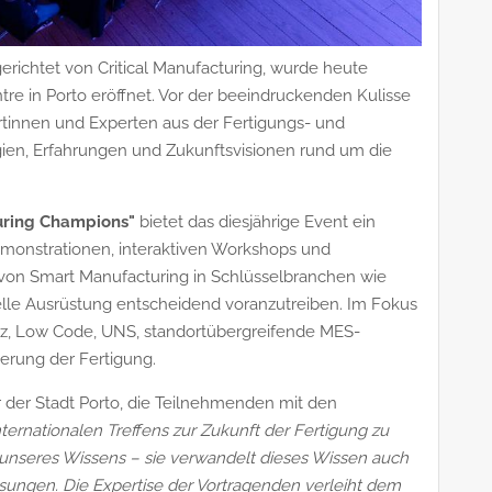
erichtet von Critical Manufacturing, wurde heute
tre in Porto eröffnet. Vor der beeindruckenden Kulisse
innen und Experten aus der Fertigungs- und
ien, Erfahrungen und Zukunftsvisionen rund um die
uring Champions"
bietet das diesjährige Event ein
emonstrationen, interaktiven Workshops und
ng von Smart Manufacturing in Schlüsselbranchen wie
rielle Ausrüstung entscheidend voranzutreiben. Im Fokus
nz, Low Code, UNS, standortübergreifende MES-
erung der Fertigung.
r der Stadt Porto, die Teilnehmenden mit den
internationalen Treffens zur Zukunft der Fertigung zu
n unseres Wissens – sie verwandelt dieses Wissen auch
sungen. Die Expertise der Vortragenden verleiht dem