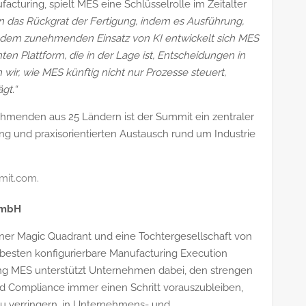
acturing, spielt MES eine Schlüsselrolle im Zeitalter
en das Rückgrat der Fertigung, indem es Ausführung,
t dem zunehmenden Einsatz von KI entwickelt sich MES
en Plattform, die in der Lage ist, Entscheidungen in
wir, wie MES künftig nicht nur Prozesse steuert,
gt.“
ehmenden aus 25 Ländern ist der Summit ein zentraler
zung und praxisorientierten Austausch rund um Industrie
mit.com.
GmbH
rtner Magic Quadrant und eine Tochtergesellschaft von
 besten konfigurierbare Manufacturing Execution
ing MES unterstützt Unternehmen dabei, den strengen
d Compliance immer einen Schritt vorauszubleiben,
zu verringern, in Unternehmens- und