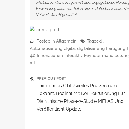
urheberrechtliche Fragen mit dem angegebenen Herausge
Verwendung auch von Teilen dieses Datenbankwerks sind
Network GmbH gestattet.
Posted in
Allgemein
Tagged ,
Automatisierung
digital
digitalisierung
Fertigung
F
4.0
Innovationen
interaktiv
keynote
manufacturin
mit
Beitragsnavigatio
PREVIOUS POST
Previous
Thiogenesis Gibt Zweites Prüfzentrum
Post:
Bekannt, Beginnt Mit Der Rekrutierung Für
Die Klinische Phase-2-Studie MELAS Und
Veröffentlicht Update