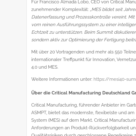
Für Francisco Almada Lobo, CEO von Critical Manuf
zunehmender Komplexität:
„MES bildet seit Jahr
Datenerfassung und Prozesskontrolle vereint. Mi
vom reinen Ausführungssystem zu einer intelligent
Echtzeit zu unterstützen. Beim Summit diskutieren 
sondern aktiv zur Optimierung der Fertigung beiträ
Mit über 20 Vortragenden und mehr als 550 Teiln
internationaler Treffpunkt für Innovation, Vernet
4.0 und MES.
Weitere Informationen unter:
https://mesi40-sum
Über die Critical Manufacturing Deutschland 
Critical Manufacturing, führender Anbieter im Ga
ASMPT, bietet das modernste, flexibelste und am
System (MES) auf dem Markt. Critical Manufactur
Anforderungen an Produkt-Rückverfolgbarkeit un
Qualitätsrisiken durch geschlossene Regelkreise 