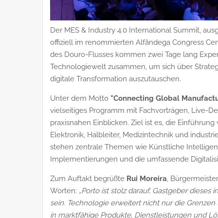
Der MES & Industry 4.0 International Summit, ausg
offiziell im renommierten Alfândega Congress Cen
des Douro-Flusses kommen zwei Tage lang Expert
Technologiewelt zusammen, um sich über Strateg
digitale Transformation auszutauschen.
Unter dem Motto
"Connecting Global Manufact
vielseitiges Programm mit Fachvorträgen, Live-D
praxisnahen Einblicken. Ziel ist es, die Einführu
Elektronik, Halbleiter, Medizintechnik und indust
stehen zentrale Themen wie Künstliche Intellige
Implementierungen und die umfassende Digitalisi
Zum Auftakt begrüßte
Rui Moreira
, Bürgermeiste
Worten:
„Porto ist stolz darauf, Gastgeber dieses 
sein. Technologie erweitert nicht nur die Grenze
in marktfähige Produkte, Dienstleistungen und Lö