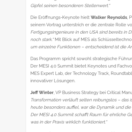
Gipfel seinen besonderen Stellenwert.“
Die Eröffnungs-Keynote hielt
Walker Reynolds
, 
seinem Vortrag unterstrich er die zentrale Rolle v
Fertigungsingenieure in den USA sind bereits in 
noch stark.
“
Mit Blick auf MES als Schlüsseltechno
um einzelne Funktionen – entscheidend ist die Arc
Das Programm spricht sowohl strategische Führung
Der MESI 4.0 Summit bietet Keynotes und Fachvor
MES Expert Lab, der Technology Track, Roundtab
innovativer Lösungen.
Jeff Winter
, VP Business Strategy bei Critical Ma
Transformation verläuft selten reibungslos – das i
heute besonders auffiel, war die Dynamik und die
Der MESI 4.0 Summit schafft Raum für ehrliche G
was in der Praxis wirklich funktioniert.“