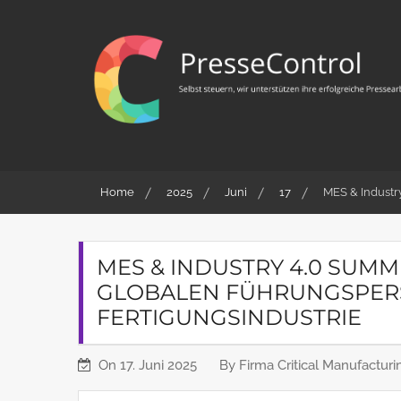
Skip
to
content
PresseControl
Selbst steuern, wir unterstützen ihre erfolgreiche
Pressearbeit
Home
2025
Juni
17
MES & Industr
MES & INDUSTRY 4.0 SUMM
GLOBALEN FÜHRUNGSPER
FERTIGUNGSINDUSTRIE
On
17. Juni 2025
By
Firma Critical Manufactur