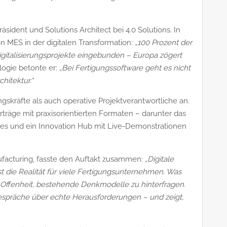
Präsident und Solutions Architect bei 4.0 Solutions. In
on MES in der digitalen Transformation
: „100 Prozent der
Digitalisierungsprojekte eingebunden
–
Europa z
ö
gert
logie betonte er:
„Bei Fertigungssoftware geht es nicht
hitektur.“
skräfte als auch operative Projektverantwortliche an.
träge mit praxisorientierten Formaten – darunter das
les und ein Innovation Hub mit Live-Demonstrationen
nufacturing, fasste den Auftakt zusammen:
„Digitale
st die Realität für viele Fertigungsunternehmen. Was
 Offenheit, bestehende Denkmodelle zu hinterfragen.
espräche über echte Herausforderungen – und zeigt,