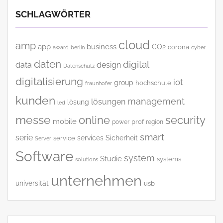
SCHLAGWÖRTER
cloud
amp
app
business
CO2
corona
award
cyber
berlin
daten
digital
data
design
Datenschutz
digitalisierung
iot
group
hochschule
fraunhofer
kunden
management
lösungen
lösung
led
messe
online
security
mobile
power
prof
region
smart
serie
services
Sicherheit
service
Server
Software
system
Studie
systems
solutions
unternehmen
universität
usb