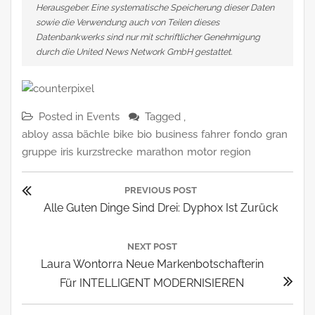
Herausgeber. Eine systematische Speicherung dieser Daten
sowie die Verwendung auch von Teilen dieses
Datenbankwerks sind nur mit schriftlicher Genehmigung
durch die United News Network GmbH gestattet.
Posted in
Events
Tagged ,
abloy
assa
bächle
bike
bio
business
fahrer
fondo
gran
gruppe
iris
kurzstrecke
marathon
motor
region
Beitragsnavigation
PREVIOUS POST
Previous
Alle Guten Dinge Sind Drei: Dyphox Ist Zurück
Post:
NEXT POST
Next
Laura Wontorra Neue Markenbotschafterin
Post:
Für INTELLIGENT MODERNISIEREN