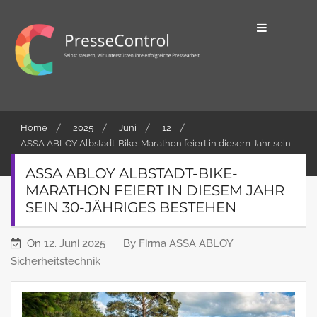
Skip
to
content
Selbst steuern, wir unterstützen ihre
PresseControl
erfolgreiche Pressearbeit
Home
2025
Juni
12
ASSA ABLOY Albstadt-Bike-Marathon feiert in diesem Jahr sein
30-jähriges Bestehen
ASSA ABLOY ALBSTADT-BIKE-
MARATHON FEIERT IN DIESEM JAHR
SEIN 30-JÄHRIGES BESTEHEN
On
12. Juni 2025
By
Firma ASSA ABLOY
Sicherheitstechnik