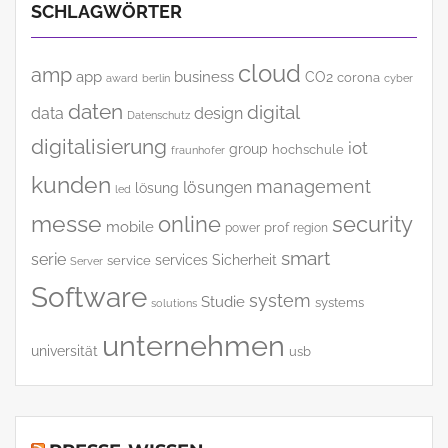
SCHLAGWÖRTER
cloud
amp
app
business
CO2
corona
award
cyber
berlin
daten
digital
data
design
Datenschutz
digitalisierung
iot
group
hochschule
fraunhofer
kunden
management
lösungen
lösung
led
messe
online
security
mobile
power
prof
region
smart
serie
services
Sicherheit
service
Server
Software
system
Studie
systems
solutions
unternehmen
universität
usb