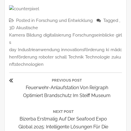
Posted in
Forschung und Entwicklung
Tagged ,
3D
Akustische
Kamera
Bildung
digitalisierung
Forschungseinblicke
girl
s
day
Industrieanwendung
innovationsförderung
ki
mädc
henförderung
roboter
schall
Technik
Technologie
zuku
nftstechnologien
Beitragsnavigation
PREVIOUS POST
Previous
Feuerwehr-Anlaufstation Von Re’graph
Post:
Optimiert Brandschutz Im Steiff Museum
NEXT POST
Next
Bizerba Erstmalig Auf Der Seafood Expo
Post:
Global 2025: Intelligente Lösungen Für Die