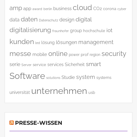
cloud
amp
app
business
CO2
corona
award
cyber
berlin
daten
digital
data
design
Datenschutz
digitalisierung
iot
group
hochschule
fraunhofer
kunden
management
lösungen
lösung
led
messe
online
security
mobile
power
prof
region
smart
serie
services
Sicherheit
service
Server
Software
system
Studie
systems
solutions
unternehmen
universität
usb
PRESSE-WISSEN