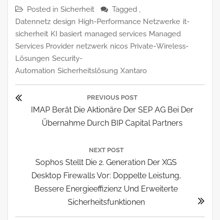
Posted in
Sicherheit
Tagged ,
Datennetz
design
High-Performance Netzwerke
it-
sicherheit
KI basiert
managed services
Managed
Services Provider
netzwerk
nicos
Private-Wireless-
Lösungen
Security-
Automation
Sicherheitslösung
Xantaro
Beitragsnavigation
PREVIOUS POST
Previous
IMAP Berät Die Aktionäre Der SEP AG Bei Der
Post:
Übernahme Durch BIP Capital Partners
NEXT POST
Next
Sophos Stellt Die 2. Generation Der XGS
Post:
Desktop Firewalls Vor: Doppelte Leistung,
Bessere Energieeffizienz Und Erweiterte
Sicherheitsfunktionen