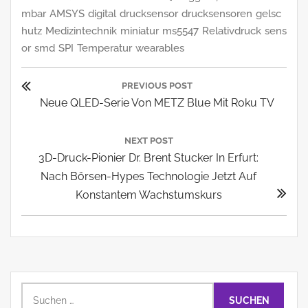
mbar
AMSYS
digital
drucksensor
drucksensoren
gelsc
hutz
Medizintechnik
miniatur
ms5547
Relativdruck
sens
or
smd
SPI
Temperatur
wearables
Beitragsnavigation
PREVIOUS POST
Previous
Neue QLED-Serie Von METZ Blue Mit Roku TV
Post:
NEXT POST
Next
3D-Druck-Pionier Dr. Brent Stucker In Erfurt:
Post:
Nach Börsen-Hypes Technologie Jetzt Auf
Konstantem Wachstumskurs
Suchen
nach: