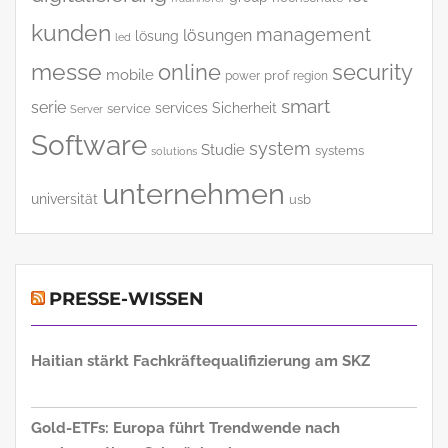
kunden
management
lösungen
lösung
led
messe
online
security
mobile
power
prof
region
smart
serie
services
Sicherheit
service
Server
Software
system
Studie
systems
solutions
unternehmen
universität
usb
PRESSE-WISSEN
Haitian stärkt Fachkräftequalifizierung am SKZ
Gold-ETFs: Europa führt Trendwende nach