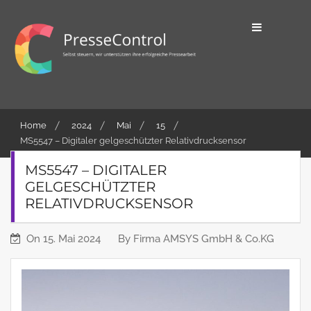
Skip
to
content
Selbst steuern, wir unterstützen ihre
PresseControl
erfolgreiche Pressearbeit
Home
2024
Mai
15
MS5547 – Digitaler gelgeschützter Relativdrucksensor
MS5547 – DIGITALER
GELGESCHÜTZTER
RELATIVDRUCKSENSOR
On
15. Mai 2024
By
Firma AMSYS GmbH & Co.KG