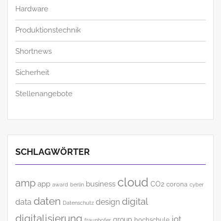
Hardware
Produktionstechnik
Shortnews
Sicherheit
Stellenangebote
SCHLAGWÖRTER
cloud
amp
app
business
CO2
corona
award
cyber
berlin
daten
digital
data
design
Datenschutz
digitalisierung
iot
group
hochschule
fraunhofer