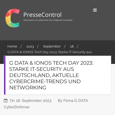
Skip
to
content
Selbst steuern, wir unterstützen ihre
PresseControl
erfolgreiche Pressearbeit
Home
2023
September
18
G DATA & IONOS Tech Day 2023: Starke IT-Security aus
Deutschland, aktuelle Cybercrime-Trends und Networking
G DATA & IONOS TECH DAY 2023:
STARKE IT-SECURITY AUS
DEUTSCHLAND, AKTUELLE
CYBERCRIME-TRENDS UND
NETWORKING
On
18. September 2023
By
Firma G DATA
CyberDefense