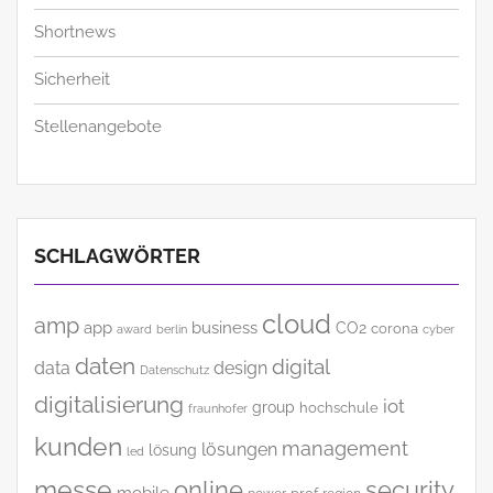
Shortnews
Sicherheit
Stellenangebote
SCHLAGWÖRTER
cloud
amp
app
business
CO2
corona
award
cyber
berlin
daten
digital
data
design
Datenschutz
digitalisierung
iot
group
hochschule
fraunhofer
kunden
management
lösungen
lösung
led
messe
online
security
mobile