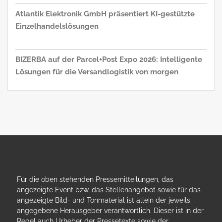
Atlantik Elektronik GmbH präsentiert KI-gestützte
Einzelhandelslösungen
BIZERBA auf der Parcel+Post Expo 2026: Intelligente
Lösungen für die Versandlogistik von morgen
Für die oben stehenden Pressemitteilungen, das
angezeigte Event bzw. das Stellenangebot sowie für das
angezeigte Bild- und Tonmaterial ist allein der jeweils
angegebene Herausgeber verantwortlich. Dieser ist in der
Regel auch Urheber der Pressetexte sowie der