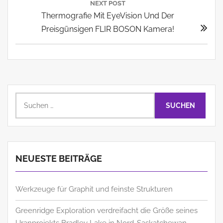
NEXT POST
Next
Thermografie Mit EyeVision Und Der
Post:
Preisgünsigen FLIR BOSON Kamera!
Suchen
nach:
NEUESTE BEITRÄGE
Werkzeuge für Graphit und feinste Strukturen
Greenridge Exploration verdreifacht die Größe seines
Uranprojekts Bradley Lake in Nord-Saskatchewan,