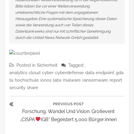
Bitte klären Sie vor einer Weiterverwendung
urheberrechtliche Fragen mit dem angegebenen
Herausgeber. Eine systematische Speicherung dieser Daten
sowie die Verwendung auch von Teilen dieses
Datenbankwerks sind nur mit schriftlicher Genehmigung
durch die United News Network GmbH gestattet.
Posted in
Sicherheit
Tagged ,
analytics
cloud
cyber
cyberdefense
data
endpoint
gda
ta
hochschule
ionos
labs
malware
ransomware
report
security
share
Beitragsnavigation
PREVIOUS POST
Previous
Forschung, Wandel Und Vision: Großevent
Post:
„CISPA
IGB“ Begeistert 5.000 Bürger:innen