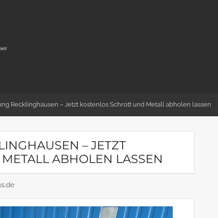
ng Recklinghausen – Jetzt kostenlos Schrott und Metall abholen lassen
INGHAUSEN – JETZT
 METALL ABHOLEN LASSEN
us.de