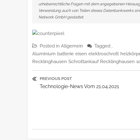
urheberrechtliche Fragen mit dem angegebenen Herausge
Verwendung auch von Teilen dieses Datenbankwerks sind
Network GmbH gestattet.
Posted in
Allgemein
Tagged ,
Aluminium
batterie
eisen
elektroschrott
heizkörp
Recklinghausen
Schrottankauf Recklinghausen
s
Beitragsnavigatio
PREVIOUS POST
Previous
Technologie-News Vom 21.04.2021
Post: