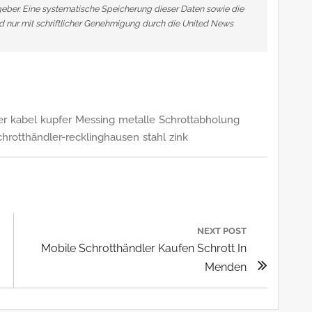
ber. Eine systematische Speicherung dieser Daten sowie die
 nur mit schriftlicher Genehmigung durch die United News
er
kabel
kupfer
Messing
metalle
Schrottabholung
chrotthändler-recklinghausen
stahl
zink
n
NEXT POST
Next
Mobile Schrotthändler Kaufen Schrott In
Post:
Menden