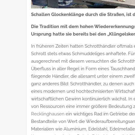
Schallen Glockenklänge durch die Straßen, ist 
Die Tradition mit dem hohen Wiedererkennungs
Ursprung hatte sie bereits bei den „Klüngelske
In früheren Zeiten hatten Schrotthändler oftmals
Schrott stets etwas Schmuddeliges anhaftete. Für
ausgerechnet mit diesem versuchten die Schrotth
Überfluss in aller Regel in Form eines Tauschhan
fliegende Händler, die allesamt unter einem zweif
ganz anderes Bild: Schrotthändler, zu denen auch 
eines modernen und hochtechnisierten Wirtschaft
wirtschaftlichen Gewinn kontinuierlich wächst. I
von Ressourcen eine immer größere Bedeutung zug
Recklinghausen
ein wichtiges Rad im Getriebe der 
Bestandteile von Wert die Wiederaufbereitungsan
Materialien wie Aluminium, Edelstahl, Edelmetal