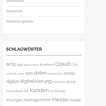
Shortnews
Sicherheit
Stellenangebote
SCHLAGWÖRTER
cloud
amp
app
business
CO2
award
berlin
daten
data
design
corona
cyber
Datenschutz
digitalisierung
digital
group
fraunhofer
kunden
iot
lösung
hochschule
led
messe
management
lösungen
mobile