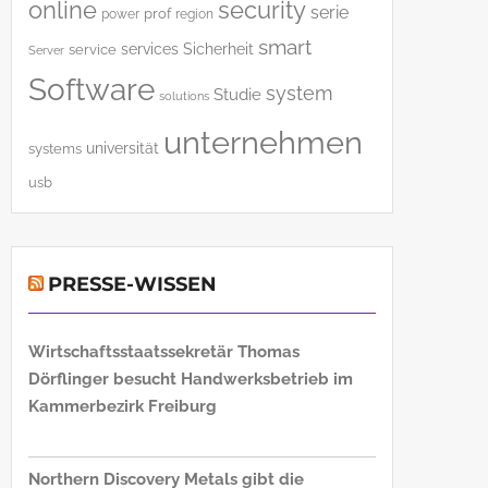
online
security
serie
power
prof
region
smart
services
Sicherheit
service
Server
Software
system
Studie
solutions
unternehmen
universität
systems
usb
PRESSE-WISSEN
Wirtschaftsstaatssekretär Thomas
Dörflinger besucht Handwerksbetrieb im
Kammerbezirk Freiburg
Northern Discovery Metals gibt die