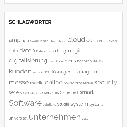
SCHLAGWÖRTER
cloud
amp
app
business
CO2
corona
award
cyber
berlin
daten
digital
data
design
Datenschutz
digitalisierung
iot
group
hochschule
fraunhofer
kunden
management
lösungen
lösung
led
messe
online
security
mobile
power
prof
region
smart
serie
services
Sicherheit
service
Server
Software
system
Studie
systems
solutions
unternehmen
universität
usb