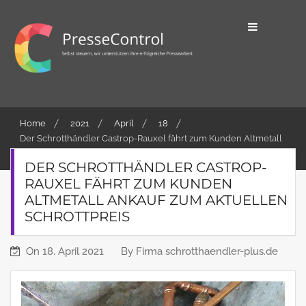
Skip
to
content
Selbst steuern, wir unterstützen ihre
PresseControl
erfolgreiche Pressearbeit
Home
2021
April
18
Der Schrotthändler Castrop-Rauxel fährt zum Kunden Altmetall
Ankauf zum aktuellen Schrottpreis
DER SCHROTTHÄNDLER CASTROP-
RAUXEL FÄHRT ZUM KUNDEN
ALTMETALL ANKAUF ZUM AKTUELLEN
SCHROTTPREIS
On
18. April 2021
By
Firma schrotthaendler-plus.de