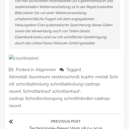
von hier archivierten Informationen zur Eigeninformation und
redaktionellen Weiterverarbeitung ist in der Regel kostenfrei.
Bitte klären Sie vor einer Weiterverwendung
urheberrechtliche Fragen mit dem angegebenen
Herausgeber. Eine systematische Speicherung dieser Daten
sowie die Verwendung auch von Teilen dieses
Datenbankwerks sind nur mit schriftlicher Genehmigung
durch die United News Network GmbH gestattet.
Posted in
Allgemein
Tagged ,
Altmetall
Aluminium
elektroschrott
kupfer
metall
Schr
ott
schrottabholung
schrottabholung-castrop-
rauxel
Schrottankauf
schrottankauf-
castrop
Schrottentsorgung
schrotthändler-castrop-
rauxel
Beitragsnavigation
PREVIOUS POST
Previous
Technologie-News Vom 18.04.2021