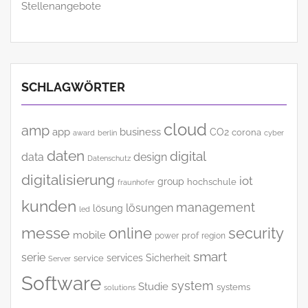
Stellenangebote
SCHLAGWÖRTER
cloud
amp
app
business
CO2
corona
award
cyber
berlin
daten
digital
data
design
Datenschutz
digitalisierung
iot
group
hochschule
fraunhofer
kunden
management
lösungen
lösung
led
messe
online
security
mobile
power
prof
region
smart
serie
services
Sicherheit
service
Server
Software
system
Studie
systems
solutions