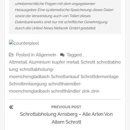
urheberrechtliche Fragen mit dem angegebenen
Herausgeber. Eine systematische Speicherung dieser Daten
sowie die Verwendung auch von Teilen dieses
Datenbankwerks sind nur mit schriftlicher Genehmigung
durch die United News Network GmbH gestattet.
Posted in
Allgemein
Tagged ,
Altmetall
Aluminium
kupfer
metall
Schrott
schrottabho
lung
schrottabholung-
moenchengladbach
Schrottankauf
Schrottdemontage
Schrottentsorgung
schrotthaendler-
moenchengladbach
schrotthändler
zink
zinn
Beitragsnavigation
PREVIOUS POST
Previous
Schrottabholung Arnsberg – Alle Arten Von
Post:
Altem Schrott