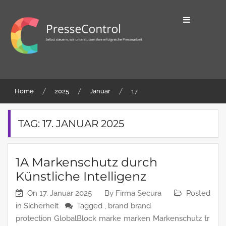
Skip
to
content
Selbst steuern, wir unterstützen ihre
PresseControl
erfolgreiche Pressearbeit
Home
2025
Januar
17
TAG:
17. JANUAR 2025
1A Markenschutz durch
Künstliche Intelligenz
On
17. Januar 2025
By
Firma Secura
Posted
in
Sicherheit
Tagged ,
brand
brand
protection
GlobalBlock
marke
marken
Markenschutz
tr