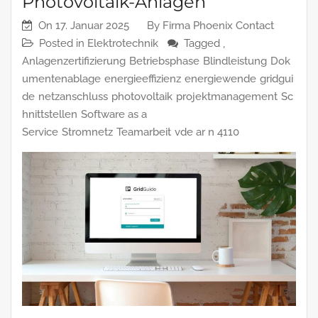
Photovoltaik-Anlagen
On
17. Januar 2025
By
Firma Phoenix Contact
Posted in
Elektrotechnik
Tagged ,
Anlagenzertifizierung
Betriebsphase
Blindleistung
Dok
umentenablage
energieeffizienz
energiewende
gridgui
de
netzanschluss
photovoltaik
projektmanagement
Sc
hnittstellen
Software as a
Service
Stromnetz
Teamarbeit
vde ar n 4110