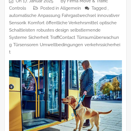
On
17. Januar 2025
By
Firma Move & Traffic
Controls
Posted in
Allgemein
Tagged ,
automatische Anpassung
Fahrgastwechsel
innovativer
Sensorik
Komfort
öffentliche Verkehrsmittel
optische
Schaltleisten
robustes design
selbstlernende
Systeme
Sicherheit
TraffiContact
Türraumüberwachun
g
Türsensoren
Umweltbedingungen
verkehrssicherhei
t