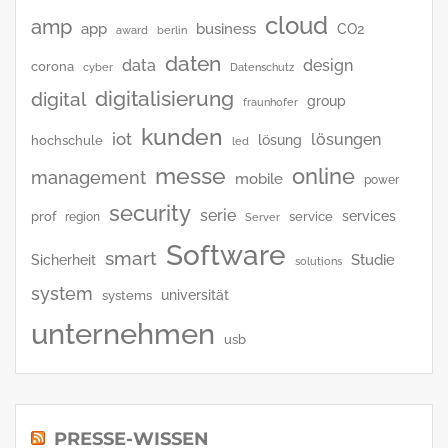
cloud
amp
app
business
CO2
award
berlin
daten
data
design
corona
cyber
Datenschutz
digitalisierung
digital
group
fraunhofer
kunden
iot
lösungen
lösung
hochschule
led
messe
online
management
mobile
power
security
serie
services
prof
service
region
Server
Software
smart
Studie
Sicherheit
solutions
system
universität
systems
unternehmen
usb
PRESSE-WISSEN