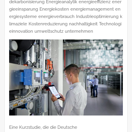
dekarbonisierung
Energieanalytik
energieeffizienz
ener
gieeinsparung
Energiekosten
energiemanagement
en
ergiesysteme
energieverbrauch
Industrieoptimierung
k
limaziele
Kostenreduzierung
nachhaltigkeit
Technologi
einnovation
umweltschutz
unternehmen
Eine Kurzstudie, die die Deutsche