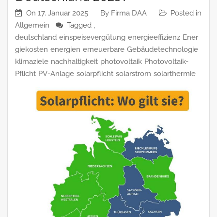
On
17. Januar 2025
By
Firma DAA
Posted in
Allgemein
Tagged ,
deutschland
einspeisevergütung
energieeffizienz
Ener
giekosten
energien
erneuerbare
Gebäudetechnologie
klimaziele
nachhaltigkeit
photovoltaik
Photovoltaik-
Pflicht
PV-Anlage
solarpflicht
solarstrom
solarthermie