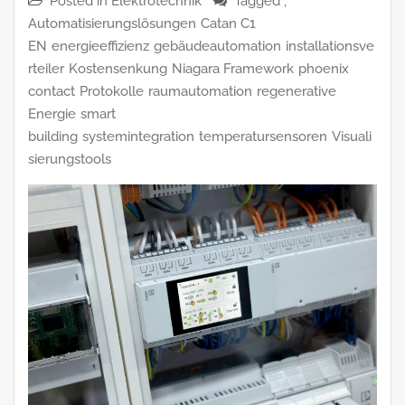
Posted in
Elektrotechnik
Tagged ,
Automatisierungslösungen
Catan C1
EN
energieeffizienz
gebäudeautomation
installationsve
rteiler
Kostensenkung
Niagara Framework
phoenix
contact
Protokolle
raumautomation
regenerative
Energie
smart
building
systemintegration
temperatursensoren
Visuali
sierungstools